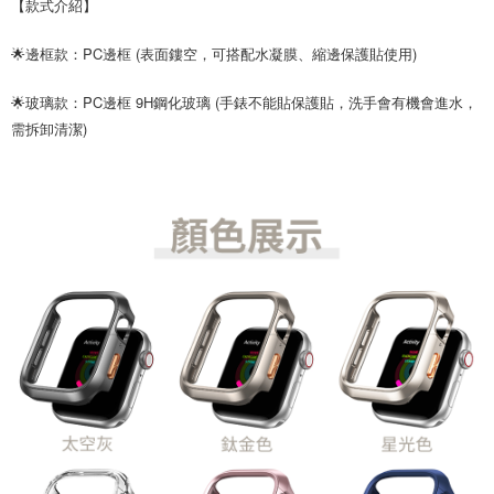
【款式介紹】
🌟邊框款：PC邊框 (表面鏤空，可搭配水凝膜、縮邊保護貼使用)
🌟玻璃款：PC邊框 9H鋼化玻璃 (手錶不能貼保護貼，洗手會有機會進水，
需拆卸清潔)