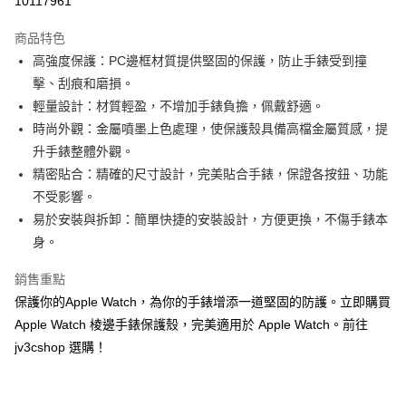
10117961
LINE Pay
商品特色
Apple Pay
高強度保護：PC邊框材質提供堅固的保護，防止手錶受到撞
擊、刮痕和磨損。
街口支付
輕量設計：材質輕盈，不增加手錶負擔，佩戴舒適。
AFTEE先享後付
時尚外觀：金屬噴墨上色處理，使保護殼具備高檔金屬質感，提
相關說明
升手錶整體外觀。
【關於「AFTEE先享後付」】
精密貼合：精確的尺寸設計，完美貼合手錶，保證各按鈕、功能
ATM付款
AFTEE先享後付是「在收到商品之後才付款」的支付方式。 讓您購物簡單
不受影響。
便利好安心！
１．簡單：不需註冊會員、不需綁卡、不需儲值。
易於安裝與拆卸：簡單快捷的安裝設計，方便更換，不傷手錶本
運送方式
２．便利：只要手機號碼，簡訊認證，即可結帳。
身。
３．安心：先確認商品／服務後，再付款。
全家取貨付款
每筆NT$60，滿NT$499(含以上)免運費
銷售重點
【「AFTEE先享後付」結帳流程】
１．於結帳方式選擇「AFTEE先享後付」後，將跳轉至「AFTEE先享後付」
保護你的Apple Watch，為你的手錶增添一道堅固的防護。立即購買
付款後全家取貨
結帳頁面，進行簡訊認證並確認金額後，即可完成結帳。
Apple Watch 棱邊手錶保護殼，完美適用於 Apple Watch。前往
２．訂單成立數日內，您將收到繳費通知簡訊。
每筆NT$60，滿NT$499(含以上)免運費
３．收到繳費通知簡訊後14天內，點擊此簡訊中的連結，可透過四大超商／
jv3cshop 選購！
ATM／網路銀行／等多元方式進行付款，方視為交易完成。
7-11取貨付款
※ 請注意：結帳手續完成當下不需立刻繳費，但若您需要取消訂單，請聯絡
每筆NT$60，滿NT$499(含以上)免運費
購買商品的店家。未經商家同意取消之訂單仍視為有效，需透過AFTEE先享