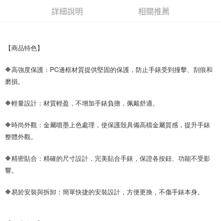
後付繳納相關費用。
詳細說明
相關推薦
付款後7-11取貨
※ 交易是否成功請以「AFTEE先享後付 」之結帳頁面顯示為準，若有關於
是否繳費成功／繳費後需取消欲退款等相關疑問，請聯繫「AFTEE先享後付
每筆NT$60，滿NT$499(含以上)免運費
客戶支援中心」
https://netprotections.freshdesk.com/support/home
宅配
【商品特色】
【注意事項】
１．透過由恩沛科技股份有限公司提供之「AFTEE先享後付」服務完成之交
每筆NT$80，滿NT$699(含以上)免運費
易，需依本服務之必要範圍內提供個人資料，並將交易相關給付款項請求債
🔶高強度保護：PC邊框材質提供堅固的保護，防止手錶受到撞擊、刮痕和
權轉讓予恩沛科技股份有限公司。
磨損。
２．關於個人資料處理事宜，請瀏覽以下網址：
https://aftee.tw/terms/#terms3
３．未成年的使用者請事先徵得法定代理人或監護人之同意方可使用
🔶輕量設計：材質輕盈，不增加手錶負擔，佩戴舒適。
「AFTEE先享後付」，若未經同意申辦者引起之損失，本公司不負相關責
任。
🔶時尚外觀：金屬噴墨上色處理，使保護殼具備高檔金屬質感，提升手錶
４．使用「AFTEE先享後付」時，將依據個別帳號之用戶狀況，依本公司即
整體外觀。
時審查核予不同之上限額度；若仍有額度不足之情形，本公司將視審查結果
請求用戶進行身份認證。
５．嚴禁一人註冊多個帳號或使用他人資訊註冊。若發現惡意使用之情形，
🔶精密貼合：精確的尺寸設計，完美貼合手錶，保證各按鈕、功能不受影
恩沛科技股份有限公司將有權停止該用戶之使用額度並採取法律行動。
響。
🔶易於安裝與拆卸：簡單快捷的安裝設計，方便更換，不傷手錶本身。