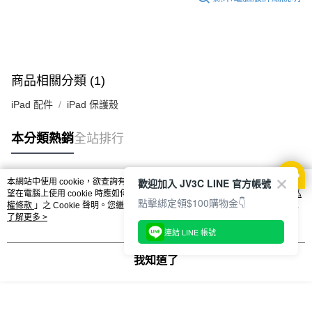
商品相關分類 (1)
iPad 配件
iPad 保護殼
本分類熱銷
全站排行
歡迎加入 JV3C LINE 官方帳號
本網站中使用 cookie，欲查詢有關本網站使用 cookie 方式之詳情，及若您不希
熱門標籤
望在電腦上使用 cookie 時應如何變更電腦的 cookie 設定，請參閱本網站「
隱私
點擊綁定領$100購物金👇
權條款
」之 Cookie 聲明。您繼續使用本網站即表示您同意本公司得按本網站使
用條款之 Cookie 聲明使用 cookie。
了解更多 >
連結 LINE 帳號
我知道了