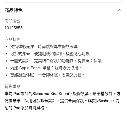
超商取貨付款
商品特色
LINE Pay
商品編號
Apple Pay
10125853
街口支付
商品特色
AFTEE先享後付
獨特炫彩光澤：時尚感與專業保護兼具
相關說明
可拆式背蓋：便捷組裝和拆卸，橫豎隨心切換。
【關於「AFTEE先享後付」】
ATM付款
AFTEE先享後付是「在收到商品之後才付款」的支付方式。 讓您購物簡單
一體式設計：完美結合保護和功能性，提供全面保護。
便利好安心！
內建 Apple Pencil 筆槽：隨時方便取用。
１．簡單：不需註冊會員、不需綁卡、不需儲值。
運送方式
智能翻蓋休眠：一合即休眠，省電又方便。
２．便利：只要手機號碼，簡訊認證，即可結帳。
３．安心：先確認商品／服務後，再付款。
全家取貨付款
銷售重點
每筆NT$60，滿NT$499(含以上)免運費
【「AFTEE先享後付」結帳流程】
專為iPad設計的Skinarma Kira Kobai平板保護套，帶筆槽設計，方
１．於結帳方式選擇「AFTEE先享後付」後，將跳轉至「AFTEE先享後付」
便攜帶筆。採用可拆卸蓋設計，提供全面保護。購買jv3cshop，為
付款後全家取貨
結帳頁面，進行簡訊認證並確認金額後，即可完成結帳。
２．訂單成立數日內，您將收到繳費通知簡訊。
您的iPad添加時尚風格。
每筆NT$60，滿NT$499(含以上)免運費
３．收到繳費通知簡訊後14天內，點擊此簡訊中的連結，可透過四大超商／
ATM／網路銀行／等多元方式進行付款，方視為交易完成。
7-11取貨付款
※ 請注意：結帳手續完成當下不需立刻繳費，但若您需要取消訂單，請聯絡
每筆NT$60，滿NT$499(含以上)免運費
購買商品的店家。未經商家同意取消之訂單仍視為有效，需透過AFTEE先享