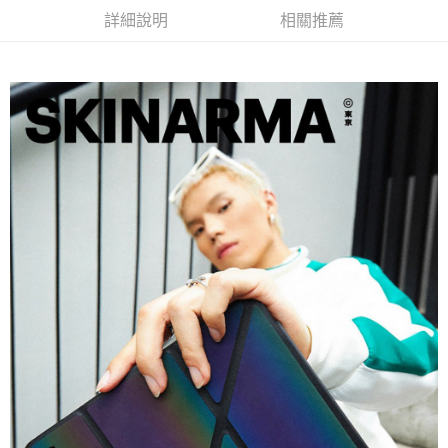
後付繳納相關費用。
詳細說明
相關推薦
付款後7-11取貨
※ 交易是否成功請以「AFTEE先享後付 」之結帳頁面顯示為準，若有關於
是否繳費成功／繳費後需取消欲退款等相關疑問，請聯繫「AFTEE先享後付
每筆NT$60，滿NT$499(含以上)免運費
客戶支援中心」
https://netprotections.freshdesk.com/support/home
宅配
【注意事項】
１．透過由恩沛科技股份有限公司提供之「AFTEE先享後付」服務完成之交
每筆NT$80，滿NT$699(含以上)免運費
易，需依本服務之必要範圍內提供個人資料，並將交易相關給付款項請求債
權轉讓予恩沛科技股份有限公司。
２．關於個人資料處理事宜，請瀏覽以下網址：
https://aftee.tw/terms/#terms3
３．未成年的使用者請事先徵得法定代理人或監護人之同意方可使用
「AFTEE先享後付」，若未經同意申辦者引起之損失，本公司不負相關責
任。
４．使用「AFTEE先享後付」時，將依據個別帳號之用戶狀況，依本公司即
時審查核予不同之上限額度；若仍有額度不足之情形，本公司將視審查結果
請求用戶進行身份認證。
５．嚴禁一人註冊多個帳號或使用他人資訊註冊。若發現惡意使用之情形，
恩沛科技股份有限公司將有權停止該用戶之使用額度並採取法律行動。