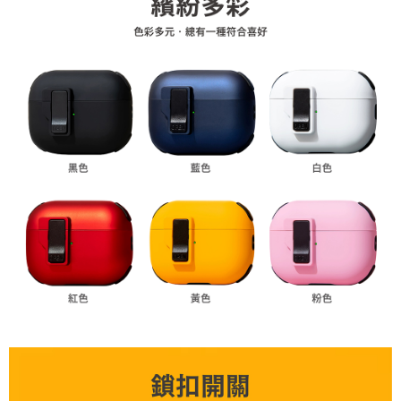
後付繳納相關費用。
付款後7-11取貨
※ 交易是否成功請以「AFTEE先享後付 」之結帳頁面顯示為準，若有關於
是否繳費成功／繳費後需取消欲退款等相關疑問，請聯繫「AFTEE先享後付
每筆NT$60，滿NT$499(含以上)免運費
客戶支援中心」
https://netprotections.freshdesk.com/support/home
宅配
【注意事項】
１．透過由恩沛科技股份有限公司提供之「AFTEE先享後付」服務完成之交
每筆NT$80，滿NT$699(含以上)免運費
易，需依本服務之必要範圍內提供個人資料，並將交易相關給付款項請求債
權轉讓予恩沛科技股份有限公司。
２．關於個人資料處理事宜，請瀏覽以下網址：
https://aftee.tw/terms/#terms3
３．未成年的使用者請事先徵得法定代理人或監護人之同意方可使用
「AFTEE先享後付」，若未經同意申辦者引起之損失，本公司不負相關責
任。
４．使用「AFTEE先享後付」時，將依據個別帳號之用戶狀況，依本公司即
時審查核予不同之上限額度；若仍有額度不足之情形，本公司將視審查結果
請求用戶進行身份認證。
５．嚴禁一人註冊多個帳號或使用他人資訊註冊。若發現惡意使用之情形，
恩沛科技股份有限公司將有權停止該用戶之使用額度並採取法律行動。