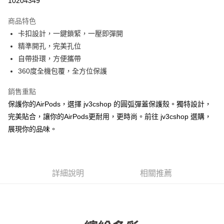
10204349
LINE Pay
商品特色
Apple Pay
卡扣設計，一鍵鎖緊，一壓即彈開
精準開孔，完美孔位
街口支付
自帶掛環，方便攜帶
AFTEE先享後付
360度全機包覆，全方位保護
相關說明
銷售重點
【關於「AFTEE先享後付」】
ATM付款
AFTEE先享後付是「在收到商品之後才付款」的支付方式。 讓您購物簡單
保護你的AirPods，選擇 jv3cshop 的圓弧彈蓋保護殼。獨特設計，
便利好安心！
完美貼合，讓你的AirPods更耐用，更時尚。前往 jv3cshop 選購，
１．簡單：不需註冊會員、不需綁卡、不需儲值。
運送方式
２．便利：只要手機號碼，簡訊認證，即可結帳。
展現你的品味。
３．安心：先確認商品／服務後，再付款。
全家取貨付款
每筆NT$60，滿NT$499(含以上)免運費
【「AFTEE先享後付」結帳流程】
１．於結帳方式選擇「AFTEE先享後付」後，將跳轉至「AFTEE先享後付」
付款後全家取貨
結帳頁面，進行簡訊認證並確認金額後，即可完成結帳。
詳細說明
相關推薦
２．訂單成立數日內，您將收到繳費通知簡訊。
每筆NT$60，滿NT$499(含以上)免運費
３．收到繳費通知簡訊後14天內，點擊此簡訊中的連結，可透過四大超商／
ATM／網路銀行／等多元方式進行付款，方視為交易完成。
7-11取貨付款
※ 請注意：結帳手續完成當下不需立刻繳費，但若您需要取消訂單，請聯絡
每筆NT$60，滿NT$499(含以上)免運費
購買商品的店家。未經商家同意取消之訂單仍視為有效，需透過AFTEE先享