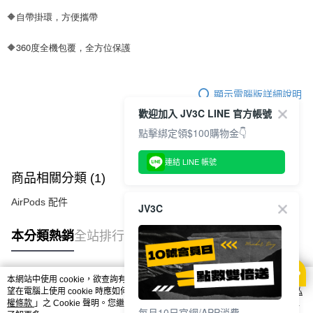
🔶自帶掛環，方便攜帶
🔶360度全機包覆，全方位保護
顯示電腦版詳細說明
歡迎加入 JV3C LINE 官方帳號
點擊綁定領$100購物金👇
連結 LINE 帳號
商品相關分類 (1)
AirPods 配件
JV3C
本分類熱銷
全站排行
本網站中使用 cookie，欲查詢有關本網站使用 cookie 方式之詳情，及若您不希
熱門標籤
望在電腦上使用 cookie 時應如何變更電腦的 cookie 設定，請參閱本網站「
隱私
權條款
」之 Cookie 聲明。您繼續使用本網站即表示您同意本公司得按本網站使
每月10日官網/APP消費