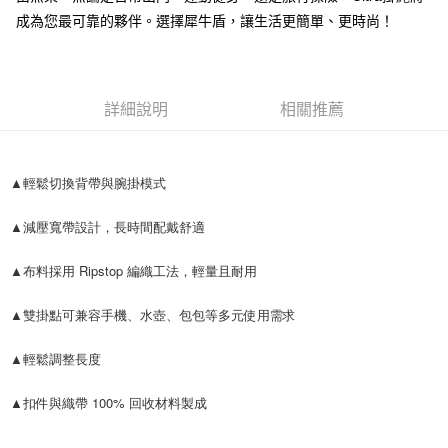
每筆NT$60，滿NT$499(含以上)免運費
購買商品的店家。未經商家同意取消之訂單仍視為有效，需透過AFTEE先享
成為您最可靠的夥伴。選擇犀牛盾，讓生活更簡單、更時尚！
後付繳納相關費用。
付款後7-11取貨
※ 交易是否成功請以「AFTEE先享後付 」之結帳頁面顯示為準，若有關於
是否繳費成功／繳費後需取消欲退款等相關疑問，請聯繫「AFTEE先享後付
每筆NT$60，滿NT$499(含以上)免運費
客戶支援中心」
https://netprotections.freshdesk.com/support/home
詳細說明
相關推薦
宅配
【注意事項】
１．透過由恩沛科技股份有限公司提供之「AFTEE先享後付」服務完成之交
每筆NT$80，滿NT$699(含以上)免運費
易，需依本服務之必要範圍內提供個人資料，並將交易相關給付款項請求債
權轉讓予恩沛科技股份有限公司。
▲輕鬆切換背帶與腕掛模式
２．關於個人資料處理事宜，請瀏覽以下網址：
https://aftee.tw/terms/#terms3
▲減壓寬帶設計，長時間配戴舒適
３．未成年的使用者請事先徵得法定代理人或監護人之同意方可使用
「AFTEE先享後付」，若未經同意申辦者引起之損失，本公司不負相關責
任。
▲布料採用 Ripstop 編織工法，輕量且耐用
４．使用「AFTEE先享後付」時，將依據個別帳號之用戶狀況，依本公司即
時審查核予不同之上限額度；若仍有額度不足之情形，本公司將視審查結果
▲雙掛點可兼容手機、水壺、包包等多元使用需求
請求用戶進行身份認證。
５．嚴禁一人註冊多個帳號或使用他人資訊註冊。若發現惡意使用之情形，
恩沛科技股份有限公司將有權停止該用戶之使用額度並採取法律行動。
▲輕鬆調整長度
▲扣件與織帶 100% 回收材料製成