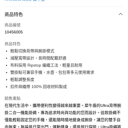
超商取貨付款
商品特色
LINE Pay
商品編號
Apple Pay
10456005
街口支付
商品特色
AFTEE先享後付
輕鬆切換背帶與腕掛模式
相關說明
減壓寬帶設計，長時間配戴舒適
【關於「AFTEE先享後付」】
ATM付款
AFTEE先享後付是「在收到商品之後才付款」的支付方式。 讓您購物簡單
布料採用 Ripstop 編織工法，輕量且耐用
便利好安心！
雙掛點可兼容手機、水壺、包包等多元使用需求
１．簡單：不需註冊會員、不需綁卡、不需儲值。
運送方式
輕鬆調整長度
２．便利：只要手機號碼，簡訊認證，即可結帳。
３．安心：先確認商品／服務後，再付款。
扣件與織帶 100% 回收材料製成
全家取貨付款
每筆NT$60，滿NT$499(含以上)免運費
【「AFTEE先享後付」結帳流程】
銷售重點
１．於結帳方式選擇「AFTEE先享後付」後，將跳轉至「AFTEE先享後付」
在現代生活中，攜帶便利性變得越來越重要。犀牛盾的Ultra背帶腕
付款後全家取貨
結帳頁面，進行簡訊認證並確認金額後，即可完成結帳。
２．訂單成立數日內，您將收到繳費通知簡訊。
掛二合一機能掛繩，專為追求時尚與功能的您而設計。這款掛繩不
每筆NT$60，滿NT$499(含以上)免運費
３．收到繳費通知簡訊後14天內，點擊此簡訊中的連結，可透過四大超商／
僅能輕鬆固定您的手機，還能隨時隨地變身成腕掛，讓您的雙手自
ATM／網路銀行／等多元方式進行付款，方視為交易完成。
7-11取貨付款
由無束。無論是日常出門、運動健身，還是旅行探險，Ultra掛繩將
※ 請注意：結帳手續完成當下不需立刻繳費，但若您需要取消訂單，請聯絡