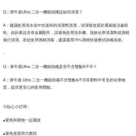
Q：犀牛盾Ultra 二合一機能掛繩該如何清潔？
A：建議使用清水或中性溫和的清潔劑清潔，清潔後放置於通風陰涼處晾
乾。由於產品含有金屬配件，請避免使用洗衣機、強效化學清潔劑或酒精
進行清潔。若欲使用酒精消毒，建議選用75%酒精快速擦拭掛繩表面。
-
Q：犀牛盾Ultra 二合一機能掛繩是否不含雙酚A/F/S？
A：犀牛盾 Ultra 二合一機能掛繩不含雙酚A/F/S等塑料中常見的化學物
質，提供更安心的使用體驗。
💡貼心小叮嚀:
▴避免與硬物一起擺放
▴避免過度用力擦拭