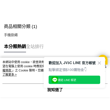
商品相關分類 (1)
手機掛繩
本分類熱銷
全站排行
歡迎加入 JV3C LINE 官方帳號
本網站中使用 cookie，欲查詢有關本網站使用 cookie 方式之詳情，及若您不希
熱門標籤
望在電腦上使用 cookie 時應如何變更電腦的 cookie 設定，請參閱本網站「
隱私
點擊綁定領$100購物金👇
權條款
」之 Cookie 聲明。您繼續使用本網站即表示您同意本公司得按本網站使
用條款之 Cookie 聲明使用 cookie。
了解更多 >
連結 LINE 帳號
我知道了