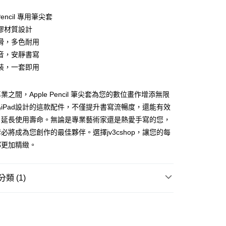
 Pencil 專用筆尖套
膠材質設計
滑，多色耐用
音，安靜書寫
裝，一套即用
享後付
FTEE先享後付」】
之間，Apple Pencil 筆尖套為您的數位畫作增添無限
先享後付是「在收到商品之後才付款」的支付方式。 讓您購物簡單
iPad設計的這款配件，不僅提升書寫流暢度，還能有效
心！
：不需註冊會員、不需綁卡、不需儲值。
，延長使用壽命。無論是專業藝術家還是熱愛手寫的您，
：只要手機號碼，簡訊認證，即可結帳。
必將成為您創作的最佳夥伴。選擇jv3cshop，讓您的每
：先確認商品／服務後，再付款。
都更加精緻。
付款
EE先享後付」結帳流程】
0，滿NT$499(含以上)免運費
方式選擇「AFTEE先享後付」後，將跳轉至「AFTEE先享後
頁面，進行簡訊認證並確認金額後，即可完成結帳。
類 (1)
家取貨
成立數日內，您將收到繳費通知簡訊。
費通知簡訊後14天內，點擊此簡訊中的連結，可透過四大超商
0，滿NT$499(含以上)免運費
周邊配件
網路銀行／等多元方式進行付款，方視為交易完成。
：結帳手續完成當下不需立刻繳費，但若您需要取消訂單，請聯
付款
的店家。未經商家同意取消之訂單仍視為有效，需透過AFTEE