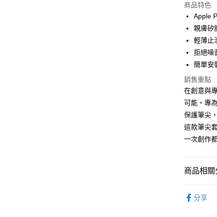
商品特色
LINE Pay
Apple
親膚矽
Apple Pay
輕薄止
街口支付
拒絕噪
簡單安
AFTEE先
相關說明
銷售重點
【關於「A
在創意與專業
ATM付款
AFTEE
可能。專為
便利好安
１．簡單
保護筆尖
２．便利
運送方式
這款筆尖套
３．安心
一次創作
全家取貨
【「AFT
每筆NT$6
１．於結帳
付」結帳
商品相關分
付款後全
２．訂單
３．收到繳
每筆NT$6
iPad 配件
／ATM／
分享
※ 請注意
7-11取貨
絡購買商品