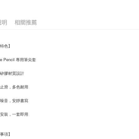
先享後付
每筆NT$6
※ 交易是
是否繳費成
付款後7-1
付客戶支
每筆NT$6
說明
相關推薦
【注意事
宅配
１．透過由
交易，需
每筆NT$8
品特色】
求債權轉
２．關於
https://aft
le Pencil 專用筆尖套
３．未成
「AFTE
膚矽膠材質設計
任。
４．使用「
即時審查
薄止滑，多色耐用
結果請求
５．嚴禁
絕噪音，安靜書寫
形，恩沛
動。
單安裝，一套即用
意事項】