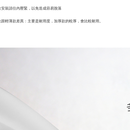
款安裝請往內壓緊，以免造成容易脫落
款跟輕薄款差異：主要是耐用度，加厚款的較厚，會比較耐用。