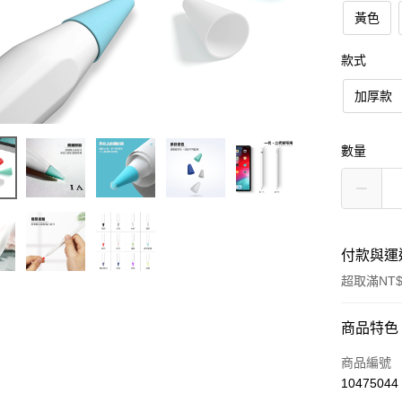
黃色
款式
加厚款
數量
付款與運
超取滿NT$
付款方式
商品特色
信用卡一
商品編號
10475044
超商取貨