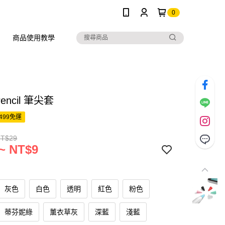
0
商品使用教學
Pencil 筆尖套
499免運
NT$29
~ NT$9
灰色
白色
透明
紅色
粉色
蒂芬妮綠
薰衣草灰
深藍
淺藍