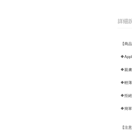
詳細
【商
🔶App
🔶親
🔶輕
🔶拒
🔶簡
【注