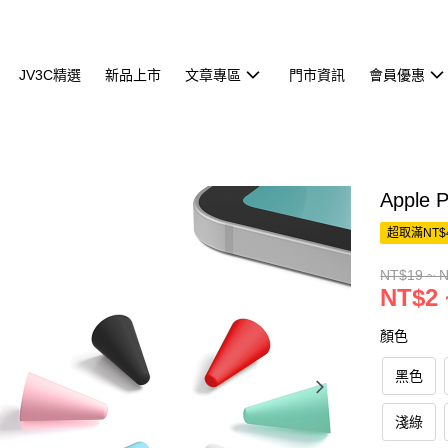
JV3C精選
新品上市
文章專區
門市資訊
會員優惠
Apple 
超取滿NT$
NT$19 ~ 
NT$2 
顏色
黑色
淺綠