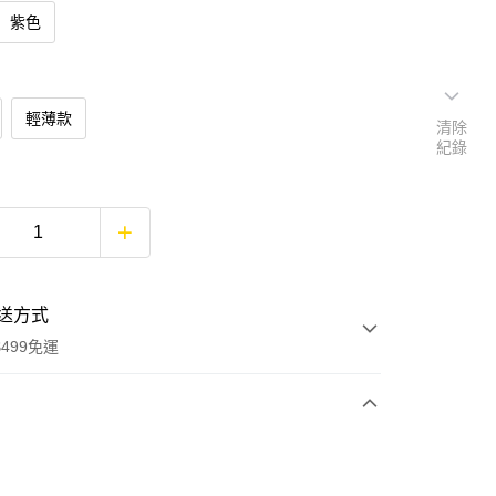
紫色
輕薄款
清除
紀錄
送方式
499免運
次付款
付款