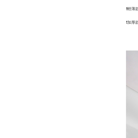
❗輕薄
❗加厚