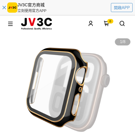
JV3C官方商城
開啟APP
立刻使用官方APP
0
1
/
8