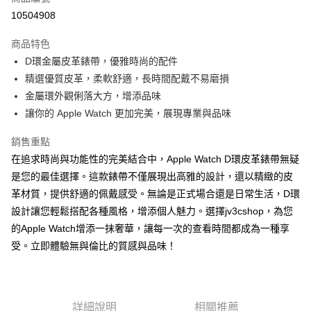
超商取貨付款
10504908
LINE Pay
商品特色
Apple Pay
D環金屬皮革錶帶，優雅時尚的配件
精選優質皮革，柔軟舒適，長時間配戴不易磨損
街口支付
金屬環外觀俐落大方，增添品味
AFTEE先享後付
讓你的 Apple Watch 更加完美，展現專業與品味
相關說明
銷售重點
【關於「AFTEE先享後付」】
ATM付款
AFTEE先享後付是「在收到商品之後才付款」的支付方式。 讓您購物簡單
在追求時尚與功能性的完美結合中，Apple Watch D環皮革錶帶無疑
便利好安心！
是您的最佳選擇。這款錶帶不僅展現出高雅的設計，還以精緻的皮
１．簡單：不需註冊會員、不需綁卡、不需儲值。
運送方式
２．便利：只要手機號碼，簡訊認證，即可結帳。
革材質，提供舒適的佩戴感受。無論是正式場合還是日常生活，D環
３．安心：先確認商品／服務後，再付款。
全家取貨付款
設計讓您輕鬆搭配各種風格，增添個人魅力。選擇jv3cshop，為您
每筆NT$60，滿NT$499(含以上)免運費
的Apple Watch增添一抹奢華，讓每一次的查看時間都成為一種享
【「AFTEE先享後付」結帳流程】
１．於結帳方式選擇「AFTEE先享後付」後，將跳轉至「AFTEE先享後付」
受。立即體驗無與倫比的質感與品味！
付款後全家取貨
結帳頁面，進行簡訊認證並確認金額後，即可完成結帳。
２．訂單成立數日內，您將收到繳費通知簡訊。
每筆NT$60，滿NT$499(含以上)免運費
３．收到繳費通知簡訊後14天內，點擊此簡訊中的連結，可透過四大超商／
ATM／網路銀行／等多元方式進行付款，方視為交易完成。
7-11取貨付款
※ 請注意：結帳手續完成當下不需立刻繳費，但若您需要取消訂單，請聯絡
詳細說明
相關推薦