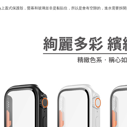
為上蓋式保護殼，螢幕和玻璃並非是黏貼住，所以是會有空隙的，進水需要拆開