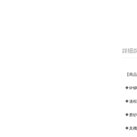
詳細
【商
🔶9
🔶邊
🔶磨
🔶真