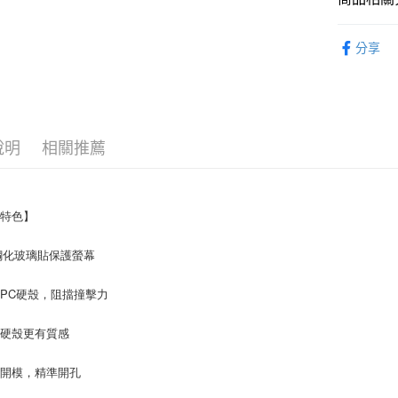
※ 請注意
7-11取貨
絡購買商品
Apple Wa
先享後付
每筆NT$6
分享
※ 交易是
是否繳費成
付款後7-1
付客戶支
每筆NT$6
【注意事
宅配
１．透過由
說明
相關推薦
交易，需
每筆NT$8
求債權轉
２．關於
https://aft
品特色】
３．未成
「AFTE
任。
H鋼化玻璃貼保護螢幕
４．使用「
即時審查
框PC硬殼，阻擋撞擊力
結果請求
５．嚴禁
形，恩沛
砂硬殼更有質感
動。
機開模，精準開孔