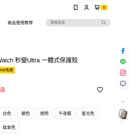
0
商品使用教學
 Watch 秒變Ultra 一體式保護殼
499免運
48
白色
銀色
透明
午夜藍
星光色
鈦金色