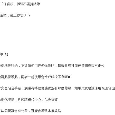
蓋式保護殼，拆裝不需拆錶帶
特造型，裝上秒變Ultra
意事項】
是裸機設計的，不建議使用任何保護貼，錶殼會有可能被撐開導致不正位
合再貼保護貼，兩者一起使用會造成觸控不良喔❌
非完全貼合手錶，觸碰有時候會感覺沒有那麼靈敏，如果介意建議使用保護貼 
為鋼化玻璃，拆裝請務必小心，以免折破
手錶因螢幕會有公差，可能會導致水痕紋路