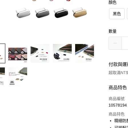
顏色
黑色
數量
付款與運
超取滿NT$
付款方式
商品特色
信用卡一
商品編號
10578194
超商取貨
商品特色
LINE Pay
精細防
可搭配