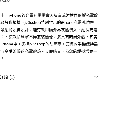
中，iPhone的充電孔常常會因灰塵或污垢而影響充電效
設備損壞。jv3cshop特別推出的iPhone充電孔防塵
享後付
保護您的設備設計，能有效阻隔外界灰塵侵入，延長充電
FTEE先享後付」】
壽命。這款防塵塞不僅安裝簡便，還具有時尚外觀，完美
先享後付是「在收到商品之後才付款」的支付方式。 讓您購物簡單
iPhone中。選擇jv3cshop的防塵塞，讓您的手機保持最
心！
：不需註冊會員、不需綁卡、不需儲值。
隨時享受流暢的充電體驗。立即購買，為您的愛機增添一
：只要手機號碼，簡訊認證，即可結帳。
護！
：先確認商品／服務後，再付款。
付款
EE先享後付」結帳流程】
0，滿NT$499(含以上)免運費
方式選擇「AFTEE先享後付」後，將跳轉至「AFTEE先享後
類 (1)
頁面，進行簡訊認證並確認金額後，即可完成結帳。
家取貨
成立數日內，您將收到繳費通知簡訊。
充電線/傳輸線
費通知簡訊後14天內，點擊此簡訊中的連結，可透過四大超商
0，滿NT$499(含以上)免運費
網路銀行／等多元方式進行付款，方視為交易完成。
：結帳手續完成當下不需立刻繳費，但若您需要取消訂單，請聯
付款
的店家。未經商家同意取消之訂單仍視為有效，需透過AFTEE
繳納相關費用。
0，滿NT$499(含以上)免運費
否成功請以「AFTEE先享後付 」之結帳頁面顯示為準，若有關於
功／繳費後需取消欲退款等相關疑問，請聯繫「AFTEE先享後
1取貨
援中心」
https://netprotections.freshdesk.com/support/home