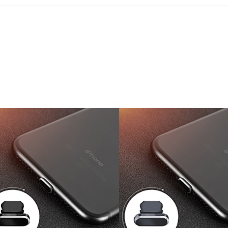
每筆NT$6
【注意事
宅配
１．透過由
交易，需
每筆NT$8
求債權轉
２．關於
https://aft
３．未成
「AFTE
任。
４．使用「
即時審查
結果請求
５．嚴禁
形，恩沛
動。