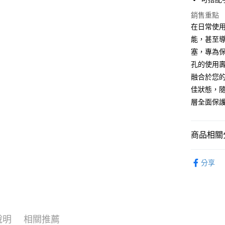
Apple Pay
銷售重點
街口支付
在日常使用
能，甚至導致
AFTEE先
相關說明
塞，專為
【關於「A
孔的使用
ATM付款
AFTEE
融合於您的
便利好安
１．簡單
佳狀態，
２．便利
運送方式
層全面保
３．安心
全家取貨
【「AFT
每筆NT$6
１．於結帳
商品相關分
付」結帳
付款後全
２．訂單
充電專區
３．收到繳
分享
每筆NT$6
／ATM／
※ 請注意
7-11取貨
絡購買商品
先享後付
每筆NT$6
※ 交易是
是否繳費成
付款後7-1
說明
相關推薦
付客戶支