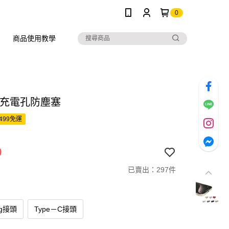
0
商品使用教學
ne 充電孔防塵塞
499免運
9
已賣出：297件
ing接頭
Type－C接頭