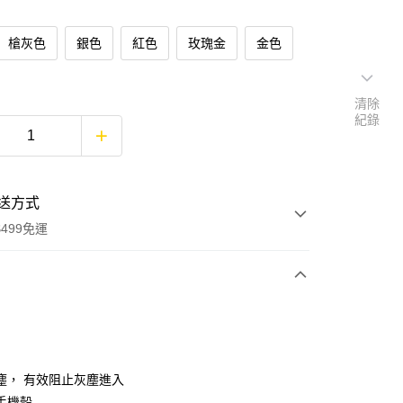
槍灰色
銀色
紅色
玫瑰金
金色
清除
紀錄
送方式
499免運
次付款
付款
塵， 有效阻止灰塵進入
手機殼