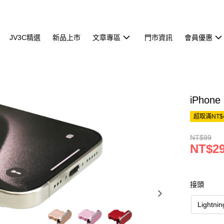
JV3C精選
新品上市
文章專區
門市資訊
會員優惠
iPho
超取滿NT$
NT$99
NT$2
接頭
Lightn