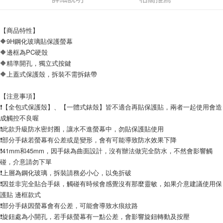
後付繳納相關費用。
付款後7-11取貨
※ 交易是否成功請以「AFTEE先享後付 」之結帳頁面顯示為準，若有關於
是否繳費成功／繳費後需取消欲退款等相關疑問，請聯繫「AFTEE先享後付
每筆NT$60，滿NT$499(含以上)免運費
【商品特性】
客戶支援中心」
https://netprotections.freshdesk.com/support/home
🔶9H鋼化玻璃貼保護螢幕
宅配
【注意事項】
🔶邊框為PC硬殼
１．透過由恩沛科技股份有限公司提供之「AFTEE先享後付」服務完成之交
每筆NT$80，滿NT$699(含以上)免運費
🔶精準開孔，獨立式按鍵
易，需依本服務之必要範圍內提供個人資料，並將交易相關給付款項請求債
🔶上蓋式保護殼，拆裝不需拆錶帶
權轉讓予恩沛科技股份有限公司。
２．關於個人資料處理事宜，請瀏覽以下網址：
https://aftee.tw/terms/#terms3
【注意事項】
３．未成年的使用者請事先徵得法定代理人或監護人之同意方可使用
❗【全包式保護殼】、【一體式錶殼】皆不適合再貼保護貼，兩者一起使用會造
「AFTEE先享後付」，若未經同意申辦者引起之損失，本公司不負相關責
成觸控不良喔
任。
❗此款升級防水密封圈，讓水不進螢幕中，勿貼保護貼使用
４．使用「AFTEE先享後付」時，將依據個別帳號之用戶狀況，依本公司即
時審查核予不同之上限額度；若仍有額度不足之情形，本公司將視審查結果
❗部分手錶若螢幕有公差或是變形，會有可能導致防水效果下降
請求用戶進行身份認證。
❗41mm和45mm，因手錶為曲面設計，沒有辦法做完全防水，不然會影響觸
５．嚴禁一人註冊多個帳號或使用他人資訊註冊。若發現惡意使用之情形，
碰，介意請勿下單
恩沛科技股份有限公司將有權停止該用戶之使用額度並採取法律行動。
❗上層為鋼化玻璃，拆裝請務必小心，以免折破
❗因並非完全貼合手錶，觸碰有時候會感覺沒有那麼靈敏，如果介意建議使用保
護貼 邊框款式
❗部分手錶因螢幕會有公差，可能會導致水痕紋路
❗旋鈕處為小開孔，若手錶螢幕有一點公差，會影響旋鈕轉動及按壓