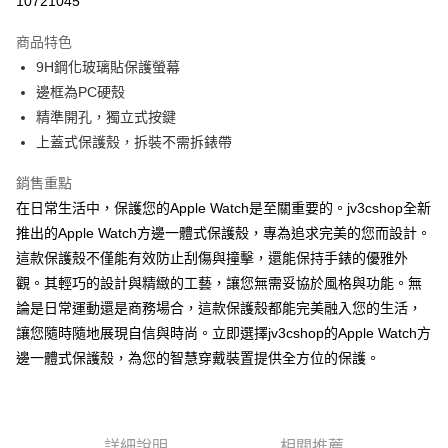
10721045
LINE Pay
商品特色
Apple Pay
9H鋼化玻璃貼保護螢幕
邊框為PC硬殼
街口支付
精準開孔，獨立式按鍵
AFTEE先享後付
上蓋式保護殼，拆裝不需拆錶帶
相關說明
銷售重點
【關於「AFTEE先享後付」】
ATM付款
AFTEE先享後付是「在收到商品之後才付款」的支付方式。 讓您購物簡單
在日常生活中，保護您的Apple Watch是至關重要的。jv3cshop全新
便利好安心！
推出的Apple Watch方邊一體式保護殼，專為追求完美的您而設計。
１．簡單：不需註冊會員、不需綁卡、不需儲值。
運送方式
２．便利：只要手機號碼，簡訊認證，即可結帳。
這款保護殼不僅能有效防止刮傷與撞擊，還能保持手錶的優雅外
３．安心：先確認商品／服務後，再付款。
全家取貨付款
觀。其輕巧的設計與精緻的工藝，讓您無需妥協於風格與功能。無
每筆NT$60，滿NT$499(含以上)免運費
論是日常運動還是商務場合，這款保護殼都能完美融入您的生活，
【「AFTEE先享後付」結帳流程】
１．於結帳方式選擇「AFTEE先享後付」後，將跳轉至「AFTEE先享後付」
讓您隨時隨地展現自信與時尚。立即選擇jv3cshop的Apple Watch方
付款後全家取貨
結帳頁面，進行簡訊認證並確認金額後，即可完成結帳。
邊一體式保護殼，為您的智慧穿戴裝置提供全方位的保護。
２．訂單成立數日內，您將收到繳費通知簡訊。
每筆NT$60，滿NT$499(含以上)免運費
３．收到繳費通知簡訊後14天內，點擊此簡訊中的連結，可透過四大超商／
ATM／網路銀行／等多元方式進行付款，方視為交易完成。
7-11取貨付款
※ 請注意：結帳手續完成當下不需立刻繳費，但若您需要取消訂單，請聯絡
每筆NT$60，滿NT$499(含以上)免運費
購買商品的店家。未經商家同意取消之訂單仍視為有效，需透過AFTEE先享
詳細說明
相關推薦