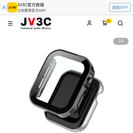
JV3C官方商城
開啟APP
立刻使用官方APP
0
1
/
9