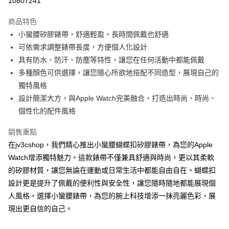
10807241
LINE Pay
商品特色
Apple Pay
小蠻腰矽膠錶帶，舒適輕盈，長時間佩戴也舒適
可依需求調整錶帶長度，方便個人化設計
街口支付
具有防水、防汗、防塵等特性，讓您在任何活動中都能佩戴
AFTEE先享後付
多種顏色可供選擇，讓您隨心所欲地搭配不同造型，展現自己的
相關說明
獨特風格
【關於「AFTEE先享後付」】
設計簡潔大方，與Apple Watch完美融合，打造出時尚、時尚、
ATM付款
AFTEE先享後付是「在收到商品之後才付款」的支付方式。 讓您購物簡單
個性化的配件風格
便利好安心！
１．簡單：不需註冊會員、不需綁卡、不需儲值。
運送方式
２．便利：只要手機號碼，簡訊認證，即可結帳。
銷售重點
３．安心：先確認商品／服務後，再付款。
全家取貨付款
在jv3cshop，我們精心推出小蠻腰蝴蝶扣矽膠錶帶，為您的Apple
每筆NT$60，滿NT$499(含以上)免運費
Watch增添獨特魅力。這款錶帶不僅兼具舒適與時尚，更以其柔軟
【「AFTEE先享後付」結帳流程】
１．於結帳方式選擇「AFTEE先享後付」後，將跳轉至「AFTEE先享後付」
的矽膠材質，讓您無論在運動或日常生活中都能自由自在。蝴蝶扣
付款後全家取貨
結帳頁面，進行簡訊認證並確認金額後，即可完成結帳。
設計更是提升了佩戴的便利性與安全性，讓您隨時隨地都能展現個
２．訂單成立數日內，您將收到繳費通知簡訊。
每筆NT$60，滿NT$499(含以上)免運費
３．收到繳費通知簡訊後14天內，點擊此簡訊中的連結，可透過四大超商／
人風格。選擇小蠻腰錶帶，為您的腕上科技增添一抹亮麗色彩，展
ATM／網路銀行／等多元方式進行付款，方視為交易完成。
7-11取貨付款
現出更自信的自己。
※ 請注意：結帳手續完成當下不需立刻繳費，但若您需要取消訂單，請聯絡
每筆NT$60，滿NT$499(含以上)免運費
購買商品的店家。未經商家同意取消之訂單仍視為有效，需透過AFTEE先享