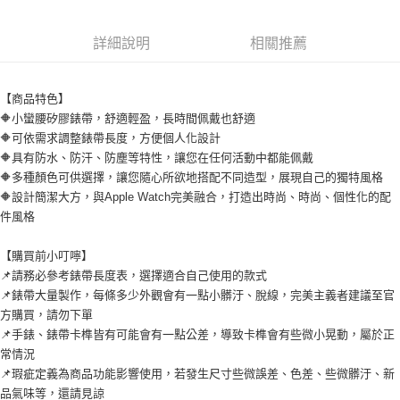
後付繳納相關費用。
付款後7-11取貨
※ 交易是否成功請以「AFTEE先享後付 」之結帳頁面顯示為準，若有關於
是否繳費成功／繳費後需取消欲退款等相關疑問，請聯繫「AFTEE先享後付
詳細說明
相關推薦
每筆NT$60，滿NT$499(含以上)免運費
客戶支援中心」
https://netprotections.freshdesk.com/support/home
宅配
【注意事項】
【商品特色】
１．透過由恩沛科技股份有限公司提供之「AFTEE先享後付」服務完成之交
每筆NT$80，滿NT$699(含以上)免運費
易，需依本服務之必要範圍內提供個人資料，並將交易相關給付款項請求債
🔶小蠻腰矽膠錶帶，舒適輕盈，長時間佩戴也舒適
權轉讓予恩沛科技股份有限公司。
🔶可依需求調整錶帶長度，方便個人化設計
２．關於個人資料處理事宜，請瀏覽以下網址：
🔶具有防水、防汗、防塵等特性，讓您在任何活動中都能佩戴
https://aftee.tw/terms/#terms3
🔶多種顏色可供選擇，讓您隨心所欲地搭配不同造型，展現自己的獨特風格
３．未成年的使用者請事先徵得法定代理人或監護人之同意方可使用
🔶設計簡潔大方，與Apple Watch完美融合，打造出時尚、時尚、個性化的配
「AFTEE先享後付」，若未經同意申辦者引起之損失，本公司不負相關責
任。
件風格
４．使用「AFTEE先享後付」時，將依據個別帳號之用戶狀況，依本公司即
時審查核予不同之上限額度；若仍有額度不足之情形，本公司將視審查結果
【購買前小叮嚀】
請求用戶進行身份認證。
📌請務必參考錶帶長度表，選擇適合自己使用的款式
５．嚴禁一人註冊多個帳號或使用他人資訊註冊。若發現惡意使用之情形，
恩沛科技股份有限公司將有權停止該用戶之使用額度並採取法律行動。
📌錶帶大量製作，每條多少外觀會有一點小髒汙、脫線，完美主義者建議至官
方購買，請勿下單
📌手錶、錶帶卡榫皆有可能會有一點公差，導致卡榫會有些微小晃動，屬於正
常情況
📌瑕疵定義為商品功能影響使用，若發生尺寸些微誤差、色差、些微髒汙、新
品氣味等，還請見諒