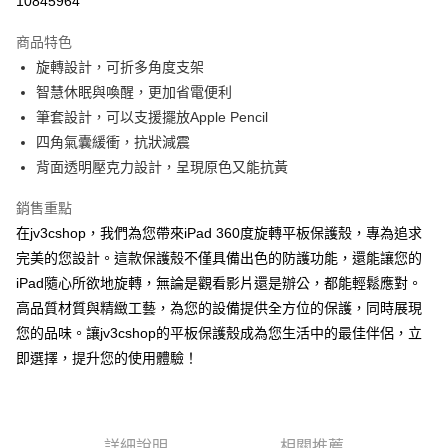
10845964
LINE Pay
商品特色
Apple Pay
旋轉設計，可折多角度支架
智慧休眠與喚醒，更加省電便利
街口支付
筆套設計，可以支援擺放Apple Pencil
AFTEE先享後付
四角氣囊緩衝，抗狀減震
相關說明
背面透明壓克力設計，呈現原色又能抗黃
【關於「AFTEE先享後付」】
ATM付款
AFTEE先享後付是「在收到商品之後才付款」的支付方式。 讓您購物簡單
銷售重點
便利好安心！
在jv3cshop，我們為您帶來iPad 360度旋轉平板保護殼，專為追求
１．簡單：不需註冊會員、不需綁卡、不需儲值。
運送方式
２．便利：只要手機號碼，簡訊認證，即可結帳。
完美的您設計。這款保護殼不僅具備出色的防護功能，還能讓您的
３．安心：先確認商品／服務後，再付款。
全家取貨付款
iPad隨心所欲地旋轉，無論是觀看影片還是辦公，都能輕鬆應對。
每筆NT$60，滿NT$499(含以上)免運費
高品質材質與精緻工藝，為您的設備提供全方位的保護，同時展現
【「AFTEE先享後付」結帳流程】
１．於結帳方式選擇「AFTEE先享後付」後，將跳轉至「AFTEE先享後付」
您的品味。讓jv3cshop的平板保護殼成為您生活中的最佳伴侶，立
付款後全家取貨
結帳頁面，進行簡訊認證並確認金額後，即可完成結帳。
即選擇，提升您的使用體驗！
２．訂單成立數日內，您將收到繳費通知簡訊。
每筆NT$60，滿NT$499(含以上)免運費
３．收到繳費通知簡訊後14天內，點擊此簡訊中的連結，可透過四大超商／
ATM／網路銀行／等多元方式進行付款，方視為交易完成。
7-11取貨付款
※ 請注意：結帳手續完成當下不需立刻繳費，但若您需要取消訂單，請聯絡
每筆NT$60，滿NT$499(含以上)免運費
購買商品的店家。未經商家同意取消之訂單仍視為有效，需透過AFTEE先享
詳細說明
相關推薦