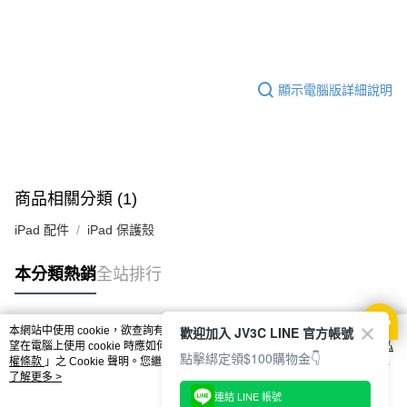
顯示電腦版詳細說明
商品相關分類 (1)
iPad 配件
iPad 保護殼
本分類熱銷
全站排行
歡迎加入 JV3C LINE 官方帳號
本網站中使用 cookie，欲查詢有關本網站使用 cookie 方式之詳情，及若您不希
熱門標籤
望在電腦上使用 cookie 時應如何變更電腦的 cookie 設定，請參閱本網站「
隱私
點擊綁定領$100購物金👇
權條款
」之 Cookie 聲明。您繼續使用本網站即表示您同意本公司得按本網站使
用條款之 Cookie 聲明使用 cookie。
了解更多 >
連結 LINE 帳號