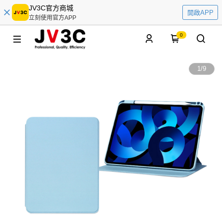
JV3C官方商城
開啟APP
立刻使用官方APP
0
1
/
9