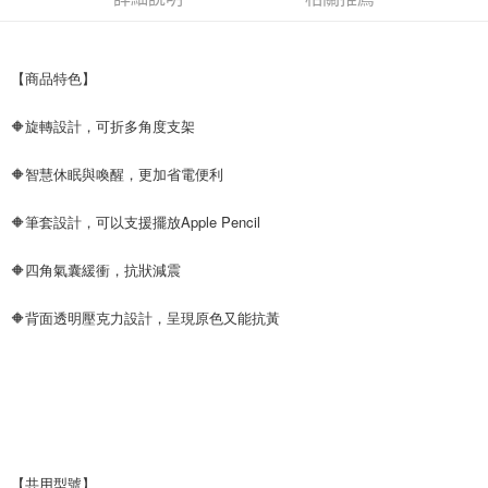
後付繳納相關費用。
付款後7-11取貨
※ 交易是否成功請以「AFTEE先享後付 」之結帳頁面顯示為準，若有關於
是否繳費成功／繳費後需取消欲退款等相關疑問，請聯繫「AFTEE先享後付
每筆NT$60，滿NT$499(含以上)免運費
客戶支援中心」
https://netprotections.freshdesk.com/support/home
【商品特色】
宅配
【注意事項】
🔶旋轉設計，可折多角度支架
１．透過由恩沛科技股份有限公司提供之「AFTEE先享後付」服務完成之交
每筆NT$80，滿NT$699(含以上)免運費
易，需依本服務之必要範圍內提供個人資料，並將交易相關給付款項請求債
權轉讓予恩沛科技股份有限公司。
🔶智慧休眠與喚醒，更加省電便利
２．關於個人資料處理事宜，請瀏覽以下網址：
https://aftee.tw/terms/#terms3
🔶筆套設計，可以支援擺放Apple Pencil
３．未成年的使用者請事先徵得法定代理人或監護人之同意方可使用
「AFTEE先享後付」，若未經同意申辦者引起之損失，本公司不負相關責
任。
🔶四角氣囊緩衝，抗狀減震
４．使用「AFTEE先享後付」時，將依據個別帳號之用戶狀況，依本公司即
時審查核予不同之上限額度；若仍有額度不足之情形，本公司將視審查結果
🔶背面透明壓克力設計，呈現原色又能抗黃
請求用戶進行身份認證。
５．嚴禁一人註冊多個帳號或使用他人資訊註冊。若發現惡意使用之情形，
恩沛科技股份有限公司將有權停止該用戶之使用額度並採取法律行動。
【共用型號】