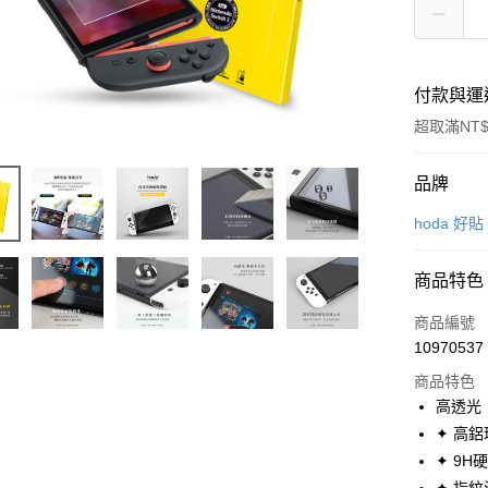
付款與運
超取滿NT$
付款方式
品牌
信用卡一
hoda 好貼
超商取貨
商品特色
LINE Pay
商品編號
Apple Pay
10970537
商品特色
街口支付
高透光
AFTEE先
✦ 高鋁
相關說明
✦ 9H
【關於「A
ATM付款