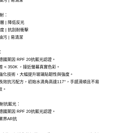
油污 | 易清潔
先享後付是「在收到商品之後才付款」的支付方式。 讓您購物簡單
心！
：不需註冊會員、不需綁卡、不需儲值。
反射：
：只要手機號碼，簡訊認證，即可結帳。
：先確認商品／服務後，再付款。
塗層 | 降低反光
硬度 | 抗刮耐衝擊
付款
EE先享後付」結帳流程】
油污 | 易清潔
0，滿NT$499(含以上)免運費
方式選擇「AFTEE先享後付」後，將跳轉至「AFTEE先享後
頁面，進行簡訊認證並確認金額後，即可完成結帳。
家取貨
成立數日內，您將收到繳費通知簡訊。
：
費通知簡訊後14天內，點擊此簡訊中的連結，可透過四大超商
0，滿NT$499(含以上)免運費
德國萊因 RPF 20抗藍光認證。
網路銀行／等多元方式進行付款，方視為交易完成。
：結帳手續完成當下不需立刻繳費，但若您需要取消訂單，請聯
差 < 350K ，接近螢幕真實色彩。
付款
的店家。未經商家同意取消之訂單仍視為有效，需透過AFTEE
家強化技術，大幅提升玻璃貼韌性與強度。
繳納相關費用。
0，滿NT$499(含以上)免運費
否成功請以「AFTEE先享後付 」之結帳頁面顯示為準，若有關於
家長效抗污配方，初始水滴角高達117°，手感滑順且不易
功／繳費後需取消欲退款等相關疑問，請聯繫「AFTEE先享後
1取貨
紋。
援中心」
https://netprotections.freshdesk.com/support/home
0，滿NT$499(含以上)免運費
項】
反射抗藍光：
恩沛科技股份有限公司提供之「AFTEE先享後付」服務完成之
德國萊因 RPF 20抗藍光認證。
依本服務之必要範圍內提供個人資料，並將交易相關給付款項請
0，滿NT$699(含以上)免運費
讓予恩沛科技股份有限公司。
業界AR抗
個人資料處理事宜，請瀏覽以下網址：
ee.tw/terms/#terms3