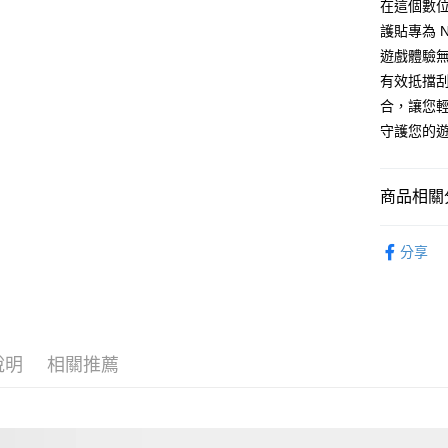
３．未成
在這個數位
「AFTE
護貼專為 N
任。
遊戲體驗
４．使用「
即時審查
有效抵擋
結果請求
合，讓您輕鬆
５．嚴禁
守護您的
形，恩沛
動。
商品相關分
生活用品
分享
說明
相關推薦