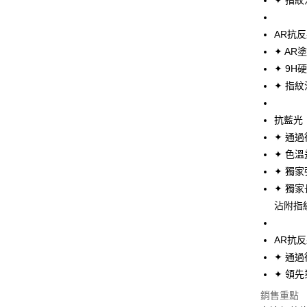
✦ 指紋
AFTEE
便利好安
１．簡單
AR抗
２．便利
運送方式
３．安心
✦ AR
✦ 9H
全家取貨
【「AFT
✦ 指紋
每筆NT$6
１．於結帳
付」結帳
付款後全
２．訂單
抗藍光
３．收到繳
每筆NT$6
✦ 通過
／ATM／
※ 請注意
✦ 色溫
7-11取貨
絡購買商品
✦ 獨
先享後付
每筆NT$6
※ 交易是
✦ 獨
是否繳費成
付款後7-1
沾附指
付客戶支
每筆NT$6
【注意事
AR抗
宅配
１．透過由
✦ 通過
交易，需
每筆NT$8
求債權轉
✦ 領先
２．關於
銷售重點
https://aft