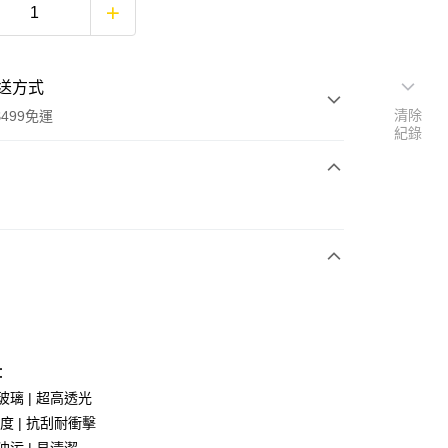
送方式
清除
499免運
紀錄
次付款
付款
：
享後付
玻璃 | 超高透光
硬度 | 抗刮耐衝擊
FTEE先享後付」】