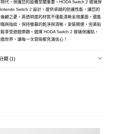
年的使用者請事先徵得法定代理人或監護人之同意方可使用
時代，保護您的設備至關重要。HODA Switch 2 玻璃保
E先享後付」，若未經同意申辦者引起之損失，本公司不負相關責
intendo Switch 2 設計，提供卓越的防護性能，讓您的
無後顧之憂。高透明度的材質不僅能清晰呈現畫面，還能
AFTEE先享後付」時，將依據個別帳號之用戶狀況，依本公司
核予不同之上限額度；若仍有額度不足之情形，本公司將視審查
刮傷與指紋，保持螢幕的乾淨與清晰。安裝簡便，完美貼
用戶進行身份認證。
享受遊戲樂趣。選擇 HODA Switch 2 玻璃保護貼，
一人註冊多個帳號或使用他人資訊註冊。若發現惡意使用之情
遊戲世界，讓每一次冒險都充滿信心！
科技股份有限公司將有權停止該用戶之使用額度並採取法律行
類 (1)