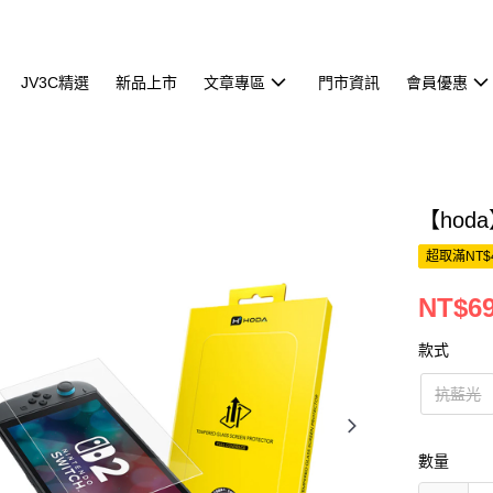
JV3C精選
新品上市
文章專區
門市資訊
會員優惠
【hoda
超取滿NT$
NT$69
款式
抗藍光
數量