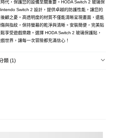
年的使用者請事先徵得法定代理人或監護人之同意方可使用
時代，保護您的設備至關重要。HODA Switch 2 玻璃保
E先享後付」，若未經同意申辦者引起之損失，本公司不負相關責
intendo Switch 2 設計，提供卓越的防護性能，讓您的
無後顧之憂。高透明度的材質不僅能清晰呈現畫面，還能
AFTEE先享後付」時，將依據個別帳號之用戶狀況，依本公司
核予不同之上限額度；若仍有額度不足之情形，本公司將視審查
刮傷與指紋，保持螢幕的乾淨與清晰。安裝簡便，完美貼
用戶進行身份認證。
享受遊戲樂趣。選擇 HODA Switch 2 玻璃保護貼，
一人註冊多個帳號或使用他人資訊註冊。若發現惡意使用之情
遊戲世界，讓每一次冒險都充滿信心！
科技股份有限公司將有權停止該用戶之使用額度並採取法律行
類 (1)