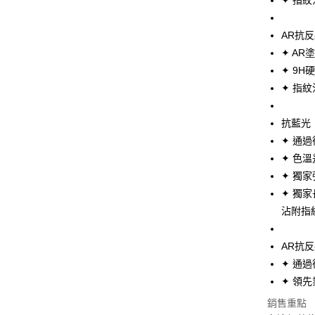
✦ 指紋
AFTEE
便利好安
１．簡單
AR抗
２．便利
運送方式
３．安心
✦ AR
✦ 9H
全家取貨
【「AFT
✦ 指紋
每筆NT$6
１．於結帳
付」結帳
付款後全
２．訂單
抗藍光
３．收到繳
每筆NT$6
✦ 通過
／ATM／
※ 請注意
✦ 色溫
7-11取貨
絡購買商品
✦ 獨
先享後付
每筆NT$6
※ 交易是
✦ 獨
是否繳費成
付款後7-1
沾附指
付客戶支
每筆NT$6
【注意事
AR抗
宅配
１．透過由
✦ 通過
交易，需
每筆NT$8
求債權轉
✦ 領先
２．關於
銷售重點
https://aft