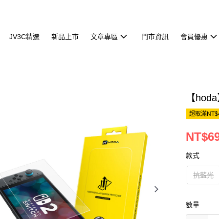
JV3C精選
新品上市
文章專區
門市資訊
會員優惠
【hoda
超取滿NT$
NT$69
款式
抗藍光
數量