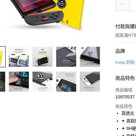
付款與運
超取滿NT$
付款方式
品牌
信用卡一
hoda 好貼
超商取貨
商品特色
LINE Pay
商品編號
Apple Pay
10970537
商品特色
街口支付
高透光
AFTEE先
✦ 高鋁
相關說明
✦ 9H
【關於「A
ATM付款