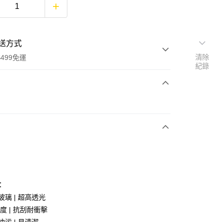
送方式
清除
499免運
紀錄
次付款
付款
：
享後付
玻璃 | 超高透光
硬度 | 抗刮耐衝擊
FTEE先享後付」】