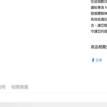
３．未成
在這個數位
「AFTE
護貼專為 N
任。
遊戲體驗
４．使用「
即時審查
有效抵擋
結果請求
合，讓您輕鬆
５．嚴禁
守護您的
形，恩沛
動。
商品相關分
生活用品
分享
說明
相關推薦