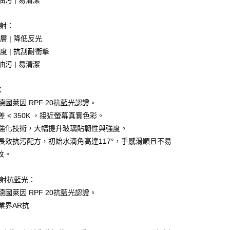
油污 | 易清潔
先享後付是「在收到商品之後才付款」的支付方式。 讓您購物簡單
心！
：不需註冊會員、不需綁卡、不需儲值。
反射：
：只要手機號碼，簡訊認證，即可結帳。
：先確認商品／服務後，再付款。
塗層 | 降低反光
硬度 | 抗刮耐衝擊
付款
EE先享後付」結帳流程】
油污 | 易清潔
0，滿NT$499(含以上)免運費
方式選擇「AFTEE先享後付」後，將跳轉至「AFTEE先享後
頁面，進行簡訊認證並確認金額後，即可完成結帳。
家取貨
成立數日內，您將收到繳費通知簡訊。
：
費通知簡訊後14天內，點擊此簡訊中的連結，可透過四大超商
0，滿NT$499(含以上)免運費
德國萊因 RPF 20抗藍光認證。
網路銀行／等多元方式進行付款，方視為交易完成。
：結帳手續完成當下不需立刻繳費，但若您需要取消訂單，請聯
差 < 350K ，接近螢幕真實色彩。
付款
的店家。未經商家同意取消之訂單仍視為有效，需透過AFTEE
家強化技術，大幅提升玻璃貼韌性與強度。
繳納相關費用。
0，滿NT$499(含以上)免運費
否成功請以「AFTEE先享後付 」之結帳頁面顯示為準，若有關於
家長效抗污配方，初始水滴角高達117°，手感滑順且不易
功／繳費後需取消欲退款等相關疑問，請聯繫「AFTEE先享後
1取貨
紋。
援中心」
https://netprotections.freshdesk.com/support/home
0，滿NT$499(含以上)免運費
項】
反射抗藍光：
恩沛科技股份有限公司提供之「AFTEE先享後付」服務完成之
德國萊因 RPF 20抗藍光認證。
依本服務之必要範圍內提供個人資料，並將交易相關給付款項請
0，滿NT$699(含以上)免運費
讓予恩沛科技股份有限公司。
業界AR抗
個人資料處理事宜，請瀏覽以下網址：
ee.tw/terms/#terms3