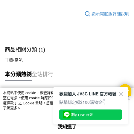
顯示電腦版詳細說明
商品相關分類 (1)
耳機/喇叭
本分類熱銷
全站排行
歡迎加入 JV3C LINE 官方帳號
本網站中使用 cookie，欲查詢有關本網站使用 cookie 方式之詳情，及若您不希
熱門標籤
望在電腦上使用 cookie 時應如何變更電腦的 cookie 設定，請參閱本網站「
隱私
點擊綁定領$100購物金👇
權條款
」之 Cookie 聲明。您繼續使用本網站即表示您同意本公司得按本網站使
用條款之 Cookie 聲明使用 cookie。
了解更多 >
連結 LINE 帳號
我知道了