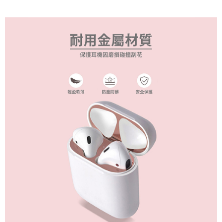
後付繳納相關費用。
付款後7-11取貨
※ 交易是否成功請以「AFTEE先享後付 」之結帳頁面顯示為準，若有關於
是否繳費成功／繳費後需取消欲退款等相關疑問，請聯繫「AFTEE先享後付
每筆NT$60，滿NT$499(含以上)免運費
客戶支援中心」
https://netprotections.freshdesk.com/support/home
宅配
【注意事項】
１．透過由恩沛科技股份有限公司提供之「AFTEE先享後付」服務完成之交
每筆NT$80，滿NT$699(含以上)免運費
易，需依本服務之必要範圍內提供個人資料，並將交易相關給付款項請求債
權轉讓予恩沛科技股份有限公司。
２．關於個人資料處理事宜，請瀏覽以下網址：
https://aftee.tw/terms/#terms3
３．未成年的使用者請事先徵得法定代理人或監護人之同意方可使用
「AFTEE先享後付」，若未經同意申辦者引起之損失，本公司不負相關責
任。
４．使用「AFTEE先享後付」時，將依據個別帳號之用戶狀況，依本公司即
時審查核予不同之上限額度；若仍有額度不足之情形，本公司將視審查結果
請求用戶進行身份認證。
５．嚴禁一人註冊多個帳號或使用他人資訊註冊。若發現惡意使用之情形，
恩沛科技股份有限公司將有權停止該用戶之使用額度並採取法律行動。