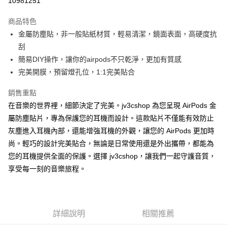
10981251
LINE Pay
商品特色
Apple Pay
金屬防塵貼，非一般貼紙材質，輕易清潔，鏡面表面，高硬度抗
刮
街口支付
簡易DIY操作，讓你的airpods不只乾淨，更加有質感
AFTEE先享後付
完美開膜，預留燈孔位，1:1完美貼合
相關說明
銷售重點
【關於「AFTEE先享後付」】
ATM付款
AFTEE先享後付是「在收到商品之後才付款」的支付方式。 讓您購物簡單
在音樂的世界裡，細節決定了完美。jv3cshop 為您呈現 AirPods 金
便利好安心！
屬防塵貼片，專為保護您的耳機而設計。這款貼片不僅能有效防止
１．簡單：不需註冊會員、不需綁卡、不需儲值。
運送方式
２．便利：只要手機號碼，簡訊認證，即可結帳。
灰塵進入耳機內部，還能增強耳機的外觀，讓您的 AirPods 更加時
３．安心：先確認商品／服務後，再付款。
全家取貨付款
尚。輕巧的設計完美貼合，無論是日常使用還是外出攜帶，都能為
每筆NT$60，滿NT$499(含以上)免運費
您的耳機提供全面的保護。選擇 jv3cshop，讓我們一起守護音質，
【「AFTEE先享後付」結帳流程】
１．於結帳方式選擇「AFTEE先享後付」後，將跳轉至「AFTEE先享後付」
享受每一刻的音樂旅程。
付款後全家取貨
結帳頁面，進行簡訊認證並確認金額後，即可完成結帳。
２．訂單成立數日內，您將收到繳費通知簡訊。
每筆NT$60，滿NT$499(含以上)免運費
３．收到繳費通知簡訊後14天內，點擊此簡訊中的連結，可透過四大超商／
ATM／網路銀行／等多元方式進行付款，方視為交易完成。
7-11取貨付款
※ 請注意：結帳手續完成當下不需立刻繳費，但若您需要取消訂單，請聯絡
詳細說明
相關推薦
每筆NT$60，滿NT$499(含以上)免運費
購買商品的店家。未經商家同意取消之訂單仍視為有效，需透過AFTEE先享