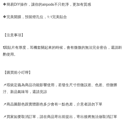
🔶簡易DIY操作，讓你的airpods不只乾淨，更加有質感
🔶完美開膜，預留燈孔位，1:1完美貼合
【注意事項】
❗因貼片有厚度，耳機套關起來的時候，會有微微的無法完全密合，還請斟
酌使用。
【購買前小叮嚀】
📌瑕疵定義為商品功能影響使用，若發生尺寸些微誤差、色差、些微髒
汙、新品氣味等，還請見諒
📌商品圖顏色跟實體顏色多少會有一點色差，介意者請勿下單
📌買家如要取消訂單，請在商品寄出前提出，寄出後將無法做取消訂單