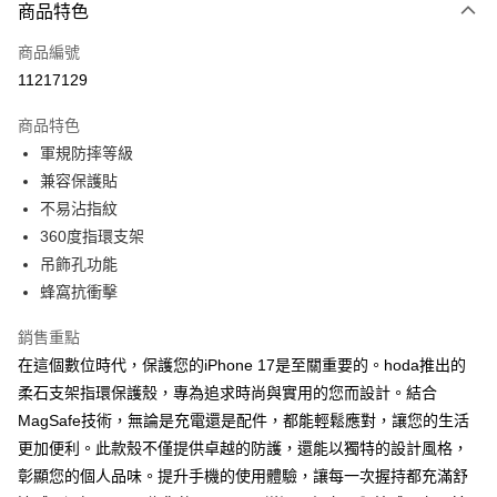
商品特色
LINE Pay
商品編號
Apple Pay
11217129
街口支付
商品特色
AFTEE先享後付
軍規防摔等級
相關說明
兼容保護貼
【關於「AFTEE先享後付」】
ATM付款
AFTEE先享後付是「在收到商品之後才付款」的支付方式。 讓您購物簡單
不易沾指紋
便利好安心！
360度指環支架
１．簡單：不需註冊會員、不需綁卡、不需儲值。
運送方式
吊飾孔功能
２．便利：只要手機號碼，簡訊認證，即可結帳。
３．安心：先確認商品／服務後，再付款。
蜂窩抗衝擊
全家取貨付款
每筆NT$60，滿NT$499(含以上)免運費
【「AFTEE先享後付」結帳流程】
銷售重點
１．於結帳方式選擇「AFTEE先享後付」後，將跳轉至「AFTEE先享後付」
在這個數位時代，保護您的iPhone 17是至關重要的。hoda推出的
付款後全家取貨
結帳頁面，進行簡訊認證並確認金額後，即可完成結帳。
２．訂單成立數日內，您將收到繳費通知簡訊。
柔石支架指環保護殼，專為追求時尚與實用的您而設計。結合
每筆NT$60，滿NT$499(含以上)免運費
３．收到繳費通知簡訊後14天內，點擊此簡訊中的連結，可透過四大超商／
MagSafe技術，無論是充電還是配件，都能輕鬆應對，讓您的生活
ATM／網路銀行／等多元方式進行付款，方視為交易完成。
7-11取貨付款
更加便利。此款殼不僅提供卓越的防護，還能以獨特的設計風格，
※ 請注意：結帳手續完成當下不需立刻繳費，但若您需要取消訂單，請聯絡
每筆NT$60，滿NT$499(含以上)免運費
購買商品的店家。未經商家同意取消之訂單仍視為有效，需透過AFTEE先享
彰顯您的個人品味。提升手機的使用體驗，讓每一次握持都充滿舒
後付繳納相關費用。