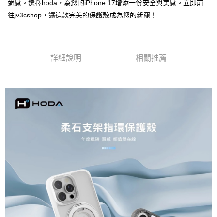
適感。選擇hoda，為您的iPhone 17增添一份安全與美感。立即前
付款後7-11取貨
※ 交易是否成功請以「AFTEE先享後付 」之結帳頁面顯示為準，若有關於
是否繳費成功／繳費後需取消欲退款等相關疑問，請聯繫「AFTEE先享後付
往jv3cshop，讓這款完美的保護殼成為您的新寵！
每筆NT$60，滿NT$499(含以上)免運費
客戶支援中心」
https://netprotections.freshdesk.com/support/home
宅配
【注意事項】
１．透過由恩沛科技股份有限公司提供之「AFTEE先享後付」服務完成之交
每筆NT$80，滿NT$699(含以上)免運費
易，需依本服務之必要範圍內提供個人資料，並將交易相關給付款項請求債
詳細說明
相關推薦
權轉讓予恩沛科技股份有限公司。
２．關於個人資料處理事宜，請瀏覽以下網址：
https://aftee.tw/terms/#terms3
３．未成年的使用者請事先徵得法定代理人或監護人之同意方可使用
「AFTEE先享後付」，若未經同意申辦者引起之損失，本公司不負相關責
任。
４．使用「AFTEE先享後付」時，將依據個別帳號之用戶狀況，依本公司即
時審查核予不同之上限額度；若仍有額度不足之情形，本公司將視審查結果
請求用戶進行身份認證。
５．嚴禁一人註冊多個帳號或使用他人資訊註冊。若發現惡意使用之情形，
恩沛科技股份有限公司將有權停止該用戶之使用額度並採取法律行動。