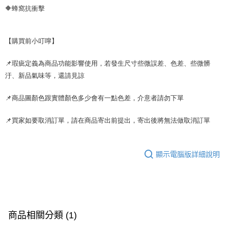
🔶蜂窩抗衝擊
【購買前小叮嚀】
📌瑕疵定義為商品功能影響使用，若發生尺寸些微誤差、色差、些微髒
汙、新品氣味等，還請見諒
📌商品圖顏色跟實體顏色多少會有一點色差，介意者請勿下單
📌買家如要取消訂單，請在商品寄出前提出，寄出後將無法做取消訂單
顯示電腦版詳細說明
商品相關分類 (1)