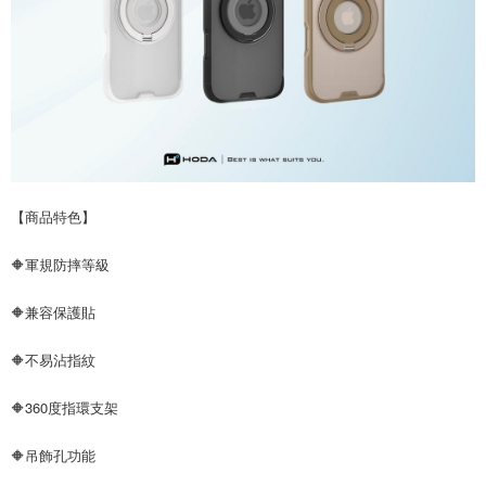
【商品特色】
🔶軍規防摔等級
🔶兼容保護貼
🔶不易沾指紋
🔶360度指環支架
🔶吊飾孔功能