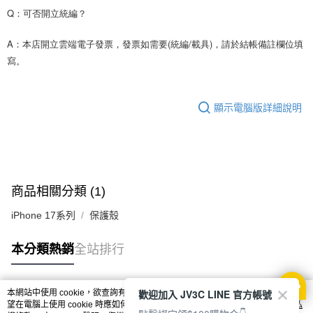
Q：可否開立統編？
A：本店開立雲端電子發票，發票如需要(統編/載具)，請於結帳備註欄位填
寫。
顯示電腦版詳細說明
商品相關分類 (1)
iPhone 17系列
保護殼
本分類熱銷
全站排行
歡迎加入 JV3C LINE 官方帳號
本網站中使用 cookie，欲查詢有關本網站使用 cookie 方式之詳情，及若您不希
熱門標籤
望在電腦上使用 cookie 時應如何變更電腦的 cookie 設定，請參閱本網站「
隱私