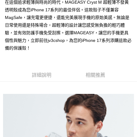
在這個追求輕薄與時尚的時代，MAGEASY Cryst M 超輕薄不發黃
後付繳納相關費用。
透明殼成為您iPhone 17系列的最佳伴侶。這款殼子不僅兼容
付款後7-11取貨
※ 交易是否成功請以「AFTEE先享後付 」之結帳頁面顯示為準，若有關於
是否繳費成功／繳費後需取消欲退款等相關疑問，請聯繫「AFTEE先享後付
MagSafe，讓充電更便捷，還能完美展現手機的原始美感。無論是
每筆NT$60，滿NT$499(含以上)免運費
客戶支援中心」
https://netprotections.freshdesk.com/support/home
日常使用還是特殊場合，超輕薄的設計讓您感受無負擔的輕巧體
宅配
驗，並有效防護手機免受刮擦。選擇MAGEASY，讓您的手機更具
【注意事項】
１．透過由恩沛科技股份有限公司提供之「AFTEE先享後付」服務完成之交
每筆NT$80，滿NT$699(含以上)免運費
個性與魅力，立即前往jv3cshop，為您的iPhone 17系列添購這款必
易，需依本服務之必要範圍內提供個人資料，並將交易相關給付款項請求債
備的保護殼！
權轉讓予恩沛科技股份有限公司。
２．關於個人資料處理事宜，請瀏覽以下網址：
https://aftee.tw/terms/#terms3
３．未成年的使用者請事先徵得法定代理人或監護人之同意方可使用
「AFTEE先享後付」，若未經同意申辦者引起之損失，本公司不負相關責
詳細說明
相關推薦
任。
４．使用「AFTEE先享後付」時，將依據個別帳號之用戶狀況，依本公司即
時審查核予不同之上限額度；若仍有額度不足之情形，本公司將視審查結果
請求用戶進行身份認證。
５．嚴禁一人註冊多個帳號或使用他人資訊註冊。若發現惡意使用之情形，
恩沛科技股份有限公司將有權停止該用戶之使用額度並採取法律行動。