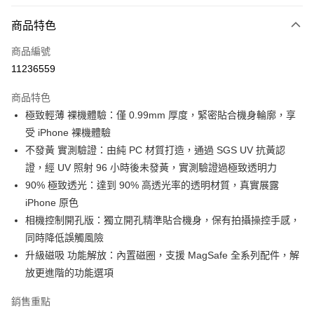
超商取貨付款
商品特色
LINE Pay
商品編號
Apple Pay
11236559
街口支付
商品特色
AFTEE先享後付
極致輕薄 裸機體驗：僅 0.99mm 厚度，緊密貼合機身輪廓，享
相關說明
受 iPhone 裸機體驗
【關於「AFTEE先享後付」】
ATM付款
AFTEE先享後付是「在收到商品之後才付款」的支付方式。 讓您購物簡單
不發黃 實測驗證：由純 PC 材質打造，通過 SGS UV 抗黃認
便利好安心！
證，經 UV 照射 96 小時後未發黃，實測驗證過極致透明力
１．簡單：不需註冊會員、不需綁卡、不需儲值。
運送方式
90% 極致透光：達到 90% 高透光率的透明材質，真實展露
２．便利：只要手機號碼，簡訊認證，即可結帳。
３．安心：先確認商品／服務後，再付款。
iPhone 原色
全家取貨付款
相機控制開孔版：獨立開孔精準貼合機身，保有拍攝操控手感，
每筆NT$60，滿NT$499(含以上)免運費
【「AFTEE先享後付」結帳流程】
同時降低誤觸風險
１．於結帳方式選擇「AFTEE先享後付」後，將跳轉至「AFTEE先享後付」
付款後全家取貨
結帳頁面，進行簡訊認證並確認金額後，即可完成結帳。
升級磁吸 功能解放：內置磁圈，支援 MagSafe 全系列配件，解
２．訂單成立數日內，您將收到繳費通知簡訊。
每筆NT$60，滿NT$499(含以上)免運費
放更進階的功能選項
３．收到繳費通知簡訊後14天內，點擊此簡訊中的連結，可透過四大超商／
ATM／網路銀行／等多元方式進行付款，方視為交易完成。
7-11取貨付款
銷售重點
※ 請注意：結帳手續完成當下不需立刻繳費，但若您需要取消訂單，請聯絡
每筆NT$60，滿NT$499(含以上)免運費
購買商品的店家。未經商家同意取消之訂單仍視為有效，需透過AFTEE先享