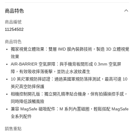
超商取貨付款
商品特色
LINE Pay
商品編號
Apple Pay
11254502
街口支付
商品特色
AFTEE先享後付
獨家視覺立體效果：雙層 IMD 膜內裝飾技術，製造 3D 立體視覺
相關說明
效果
【關於「AFTEE先享後付」】
ATM付款
AFTEE先享後付是「在收到商品之後才付款」的支付方式。 讓您購物簡單
AIR-BARRIER 空氣屏障：與手機背板間形成 0.3mm 空氣屏
便利好安心！
障，有效吸收摔落衝擊，並防止水波紋產生
１．簡單：不需註冊會員、不需綁卡、不需儲值。
運送方式
10 英尺軍規防摔認證：通過美國軍規防落摔測試，最高可達 10
２．便利：只要手機號碼，簡訊認證，即可結帳。
３．安心：先確認商品／服務後，再付款。
英尺高空防摔保護
全家取貨付款
相機控制開孔版：獨立開孔精準貼合機身，保有拍攝操控手感，
每筆NT$60，滿NT$499(含以上)免運費
【「AFTEE先享後付」結帳流程】
同時降低誤觸風險
１．於結帳方式選擇「AFTEE先享後付」後，將跳轉至「AFTEE先享後付」
付款後全家取貨
結帳頁面，進行簡訊認證並確認金額後，即可完成結帳。
兼容 MagSafe 磁吸配件：M 系列內置磁圈，輕鬆搭配 MagSafe
２．訂單成立數日內，您將收到繳費通知簡訊。
每筆NT$60，滿NT$499(含以上)免運費
全系列配件
３．收到繳費通知簡訊後14天內，點擊此簡訊中的連結，可透過四大超商／
ATM／網路銀行／等多元方式進行付款，方視為交易完成。
7-11取貨付款
銷售重點
※ 請注意：結帳手續完成當下不需立刻繳費，但若您需要取消訂單，請聯絡
每筆NT$60，滿NT$499(含以上)免運費
購買商品的店家。未經商家同意取消之訂單仍視為有效，需透過AFTEE先享