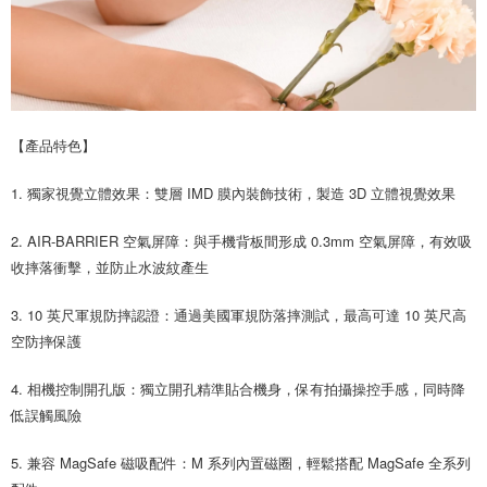
【產品特色】
1. 獨家視覺立體效果：雙層 IMD 膜內裝飾技術，製造 3D 立體視覺效果
2. AIR-BARRIER 空氣屏障：與手機背板間形成 0.3mm 空氣屏障，有效吸
收摔落衝擊，並防止水波紋產生
3. 10 英尺軍規防摔認證：通過美國軍規防落摔測試，最高可達 10 英尺高
空防摔保護
4. 相機控制開孔版：獨立開孔精準貼合機身，保有拍攝操控手感，同時降
低誤觸風險
5. 兼容 MagSafe 磁吸配件：M 系列內置磁圈，輕鬆搭配 MagSafe 全系列