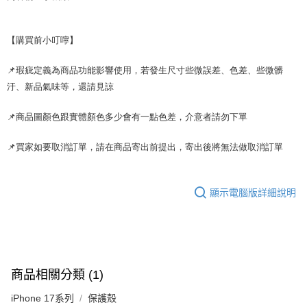
【購買前小叮嚀】
📌瑕疵定義為商品功能影響使用，若發生尺寸些微誤差、色差、些微髒
汙、新品氣味等，還請見諒
📌商品圖顏色跟實體顏色多少會有一點色差，介意者請勿下單
📌買家如要取消訂單，請在商品寄出前提出，寄出後將無法做取消訂單
顯示電腦版詳細說明
商品相關分類 (1)
iPhone 17系列
保護殼