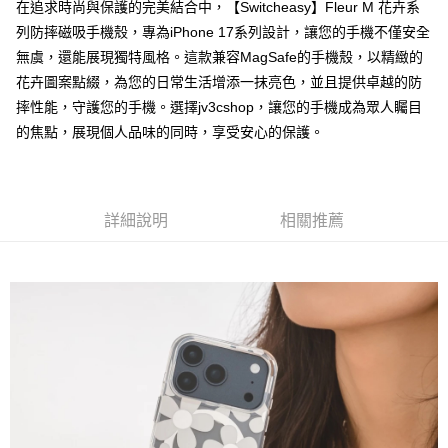
在追求時尚與保護的完美結合中，【Switcheasy】Fleur M 花卉系
後付繳納相關費用。
列防摔磁吸手機殼，專為iPhone 17系列設計，讓您的手機不僅安全
付款後7-11取貨
※ 交易是否成功請以「AFTEE先享後付 」之結帳頁面顯示為準，若有關於
是否繳費成功／繳費後需取消欲退款等相關疑問，請聯繫「AFTEE先享後付
無虞，還能展現獨特風格。這款兼容MagSafe的手機殼，以精緻的
每筆NT$60，滿NT$499(含以上)免運費
客戶支援中心」
https://netprotections.freshdesk.com/support/home
花卉圖案點綴，為您的日常生活增添一抹亮色，並且提供卓越的防
宅配
摔性能，守護您的手機。選擇jv3cshop，讓您的手機成為眾人矚目
【注意事項】
１．透過由恩沛科技股份有限公司提供之「AFTEE先享後付」服務完成之交
每筆NT$80，滿NT$699(含以上)免運費
的焦點，展現個人品味的同時，享受安心的保護。
易，需依本服務之必要範圍內提供個人資料，並將交易相關給付款項請求債
權轉讓予恩沛科技股份有限公司。
２．關於個人資料處理事宜，請瀏覽以下網址：
https://aftee.tw/terms/#terms3
３．未成年的使用者請事先徵得法定代理人或監護人之同意方可使用
詳細說明
相關推薦
「AFTEE先享後付」，若未經同意申辦者引起之損失，本公司不負相關責
任。
４．使用「AFTEE先享後付」時，將依據個別帳號之用戶狀況，依本公司即
時審查核予不同之上限額度；若仍有額度不足之情形，本公司將視審查結果
請求用戶進行身份認證。
５．嚴禁一人註冊多個帳號或使用他人資訊註冊。若發現惡意使用之情形，
恩沛科技股份有限公司將有權停止該用戶之使用額度並採取法律行動。