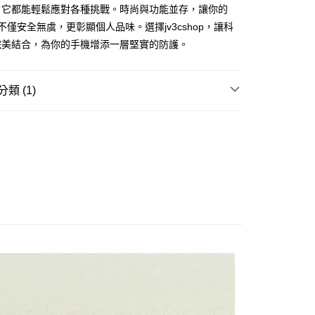
，它都能輕鬆應對各種挑戰。時尚與功能並存，讓你的
繳納相關費用。
0，滿NT$499(含以上)免運費
否成功請以「AFTEE先享後付 」之結帳頁面顯示為準，若有關於
 17不僅安全無虞，更彰顯個人品味。選擇jv3cshop，讓科
功／繳費後需取消欲退款等相關疑問，請聯繫「AFTEE先享後
1取貨
完美結合，為你的手機增添一層堅實的防護。
援中心」
https://netprotections.freshdesk.com/support/home
0，滿NT$499(含以上)免運費
項】
恩沛科技股份有限公司提供之「AFTEE先享後付」服務完成之
類 (1)
依本服務之必要範圍內提供個人資料，並將交易相關給付款項請
0，滿NT$699(含以上)免運費
讓予恩沛科技股份有限公司。
7系列
保護殼
個人資料處理事宜，請瀏覽以下網址：
ee.tw/terms/#terms3
年的使用者請事先徵得法定代理人或監護人之同意方可使用
E先享後付」，若未經同意申辦者引起之損失，本公司不負相關責
AFTEE先享後付」時，將依據個別帳號之用戶狀況，依本公司
核予不同之上限額度；若仍有額度不足之情形，本公司將視審查
用戶進行身份認證。
一人註冊多個帳號或使用他人資訊註冊。若發現惡意使用之情
科技股份有限公司將有權停止該用戶之使用額度並採取法律行