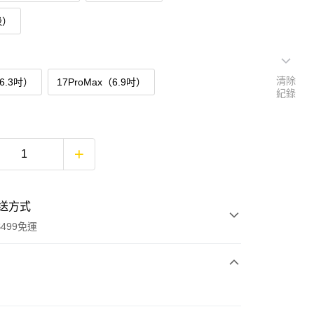
吸）
清除
（6.3吋）
17ProMax（6.9吋）
紀錄
送方式
499免運
次付款