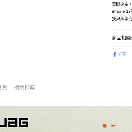
冒險探索
先享後付
每筆NT$6
※ 交易是
iPhone
是否繳費成
付款後7-1
技與美學
付客戶支
每筆NT$6
【注意事
宅配
１．透過由
商品相關分
交易，需
每筆NT$8
求債權轉
iPhone 1
２．關於
分享
https://aft
３．未成
「AFTE
任。
４．使用「
即時審查
說明
相關推薦
結果請求
５．嚴禁
形，恩沛
動。