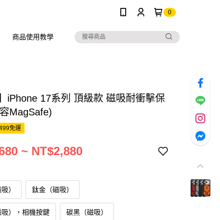
0
商品使用教學
】iPhone 17系列 頂級款 磁吸耐衝擊保
MagSafe)
499免運
680 ~ NT$2,880
磁吸）
鈦金（磁吸）
磁吸），相機按鍵
碳黑（磁吸）