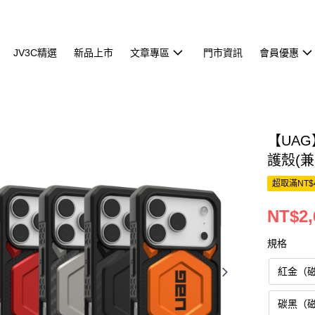
JV3C精選
新品上市
文章專區
門市資訊
會員優惠
【UAG
護殼(兼容
超取滿NT$
NT$2,
規格
紅金（
碳黑（