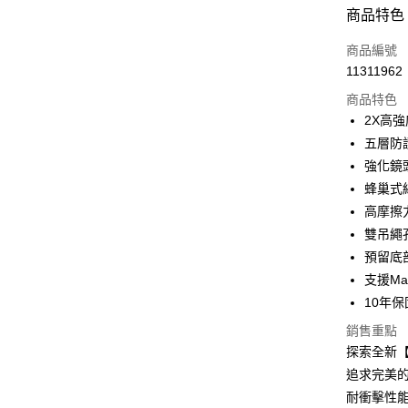
超商取貨
商品特色
LINE Pay
商品編號
Apple Pay
11311962
商品特色
街口支付
2X高
AFTEE先
五層防
相關說明
強化鏡
【關於「A
ATM付款
蜂巢式
AFTEE
便利好安
高摩擦
１．簡單
雙吊繩
２．便利
運送方式
３．安心
預留底
支援Ma
全家取貨
【「AFT
10年保
每筆NT$6
１．於結帳
付」結帳
銷售重點
付款後全
２．訂單
探索全新【
３．收到繳
每筆NT$6
／ATM／
追求完美的
※ 請注意
7-11取貨
耐衝擊性
絡購買商品