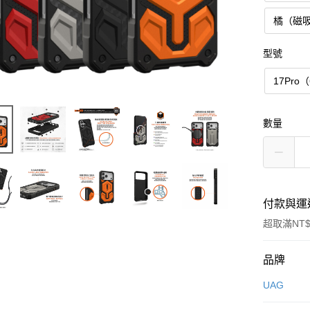
橘（磁
型號
17Pro
數量
付款與運
超取滿NT$
付款方式
品牌
信用卡一
UAG