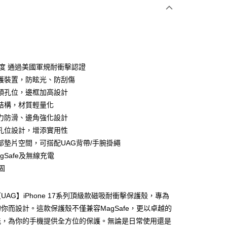
付款
強度 通過美國軍規耐衝擊認證
享後付
護裝置，防眩光、防刮傷
頭孔位，邊框加高設計
FTEE先享後付」】
結構，材質輕量化
先享後付是「在收到商品之後才付款」的支付方式。 讓您購物簡單
心！
力防滑、邊角強化設計
：不需註冊會員、不需綁卡、不需儲值。
孔位設計，增添實用性
：只要手機號碼，簡訊認證，即可結帳。
：先確認商品／服務後，再付款。
部墊片空間，可搭配UAG背帶/手腕掛繩
gSafe及無線充電
付款
EE先享後付」結帳流程】
固
0，滿NT$499(含以上)免運費
方式選擇「AFTEE先享後付」後，將跳轉至「AFTEE先享後
頁面，進行簡訊認證並確認金額後，即可完成結帳。
家取貨
成立數日內，您將收到繳費通知簡訊。
UAG】iPhone 17系列頂級款磁吸耐衝擊保護殼，專為
費通知簡訊後14天內，點擊此簡訊中的連結，可透過四大超商
0，滿NT$499(含以上)免運費
網路銀行／等多元方式進行付款，方視為交易完成。
你而設計。這款保護殼不僅兼容MagSafe，更以卓越的
：結帳手續完成當下不需立刻繳費，但若您需要取消訂單，請聯
付款
能，為你的手機提供全方位的保護。無論是日常使用還是
的店家。未經商家同意取消之訂單仍視為有效，需透過AFTEE