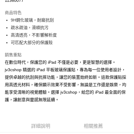
11360077
LINE Pay
商品特色
Apple Pay
9H鋼化玻璃，耐磨抗刮
疏水疏油，滑順抗污
街口支付
高清透亮，不影響解析度
AFTEE先享後付
可匹配大部分的保護殼
相關說明
銷售重點
【關於「AFTEE先享後付」】
ATM付款
AFTEE先享後付是「在收到商品之後才付款」的支付方式。 讓您購物簡單
在數位時代，保護您的 iPad 不僅是必要，更是智慧的選擇。
便利好安心！
jv3cshop 精選的 iPad 平板玻璃保護貼，專為每一位使用者設計，
１．簡單：不需註冊會員、不需綁卡、不需儲值。
運送方式
２．便利：只要手機號碼，簡訊認證，即可結帳。
提供卓越的抗刮與抗摔功能，讓您的裝置始終如新。這款保護貼採
３．安心：先確認商品／服務後，再付款。
全家取貨付款
用高透光材料，確保顯示效果不受影響，無論是工作還是娛樂，均
每筆NT$60，滿NT$499(含以上)免運費
能享受清晰的視覺體驗。選擇 jv3cshop，給您的 iPad 最全面的保
【「AFTEE先享後付」結帳流程】
１．於結帳方式選擇「AFTEE先享後付」後，將跳轉至「AFTEE先享後付」
護，讓創意與靈感無限延續。
付款後全家取貨
結帳頁面，進行簡訊認證並確認金額後，即可完成結帳。
２．訂單成立數日內，您將收到繳費通知簡訊。
每筆NT$60，滿NT$499(含以上)免運費
３．收到繳費通知簡訊後14天內，點擊此簡訊中的連結，可透過四大超商／
ATM／網路銀行／等多元方式進行付款，方視為交易完成。
7-11取貨付款
※ 請注意：結帳手續完成當下不需立刻繳費，但若您需要取消訂單，請聯絡
詳細說明
相關推薦
每筆NT$60，滿NT$499(含以上)免運費
購買商品的店家。未經商家同意取消之訂單仍視為有效，需透過AFTEE先享