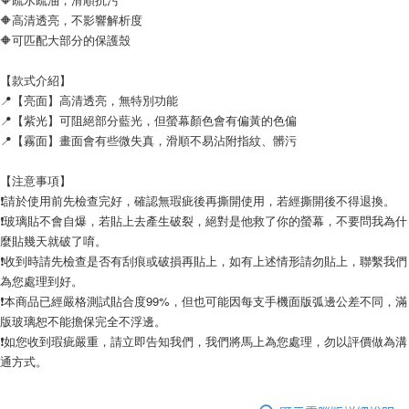
🔶高清透亮，不影響解析度
🔶可匹配大部分的保護殼
【款式介紹】
📍【亮面】高清透亮，無特別功能
📍【紫光】可阻絕部分藍光，但螢幕顏色會有偏黃的色偏
📍【霧面】畫面會有些微失真，滑順不易沾附指紋、髒污
【注意事項】
❗請於使用前先檢查完好，確認無瑕疵後再撕開使用，若經撕開後不得退換。
❗玻璃貼不會自爆，若貼上去產生破裂，絕對是他救了你的螢幕，不要問我為什
麼貼幾天就破了唷。
❗收到時請先檢查是否有刮痕或破損再貼上，如有上述情形請勿貼上，聯繫我們
為您處理到好。
❗本商品已經嚴格測試貼合度99%，但也可能因每支手機面版弧邊公差不同，滿
版玻璃恕不能擔保完全不浮邊。
❗如您收到瑕疵嚴重，請立即告知我們，我們將馬上為您處理，勿以評價做為溝
通方式。