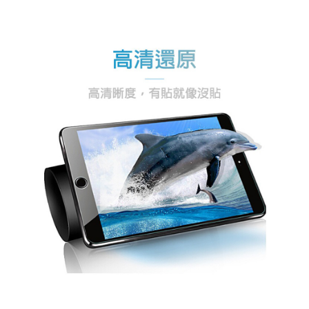
後付繳納相關費用。
付款後7-11取貨
※ 交易是否成功請以「AFTEE先享後付 」之結帳頁面顯示為準，若有關於
是否繳費成功／繳費後需取消欲退款等相關疑問，請聯繫「AFTEE先享後付
每筆NT$60，滿NT$499(含以上)免運費
客戶支援中心」
https://netprotections.freshdesk.com/support/home
宅配
【注意事項】
１．透過由恩沛科技股份有限公司提供之「AFTEE先享後付」服務完成之交
每筆NT$80，滿NT$699(含以上)免運費
易，需依本服務之必要範圍內提供個人資料，並將交易相關給付款項請求債
權轉讓予恩沛科技股份有限公司。
２．關於個人資料處理事宜，請瀏覽以下網址：
https://aftee.tw/terms/#terms3
３．未成年的使用者請事先徵得法定代理人或監護人之同意方可使用
「AFTEE先享後付」，若未經同意申辦者引起之損失，本公司不負相關責
任。
４．使用「AFTEE先享後付」時，將依據個別帳號之用戶狀況，依本公司即
時審查核予不同之上限額度；若仍有額度不足之情形，本公司將視審查結果
請求用戶進行身份認證。
５．嚴禁一人註冊多個帳號或使用他人資訊註冊。若發現惡意使用之情形，
恩沛科技股份有限公司將有權停止該用戶之使用額度並採取法律行動。