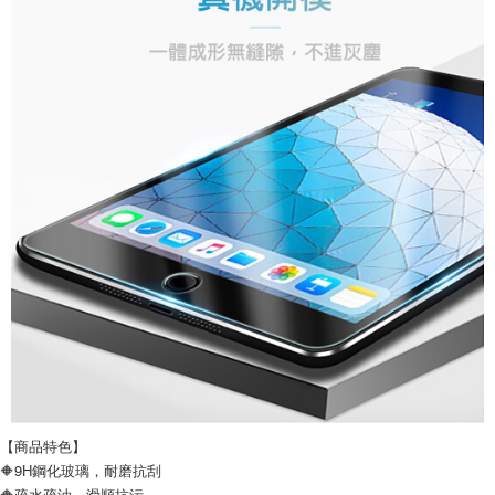
【商品特色】
🔶9H鋼化玻璃，耐磨抗刮
🔶疏水疏油，滑順抗污