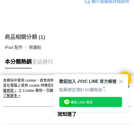
顯示電腦版詳細說明
商品相關分類 (1)
iPad 配件
保護貼
本分類熱銷
全站排行
歡迎加入 JV3C LINE 官方帳號
本網站中使用 cookie，欲查詢有關本網站使用 cookie 方式之詳情，及若您不希
熱門標籤
望在電腦上使用 cookie 時應如何變更電腦的 cookie 設定，請參閱本網站「
隱私
點擊綁定領$100購物金👇
權條款
」之 Cookie 聲明。您繼續使用本網站即表示您同意本公司得按本網站使
用條款之 Cookie 聲明使用 cookie。
了解更多 >
連結 LINE 帳號
我知道了