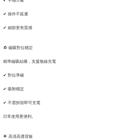
✔ 操作不延遲
✔ 細節更有質感
🧲 磁吸對位穩定
精準磁吸結構，支援無線充電
✔ 對位準確
✔ 吸附穩定
✔ 不需拆殼即可充電
日常使用更便利。
🌟 高清高透背板