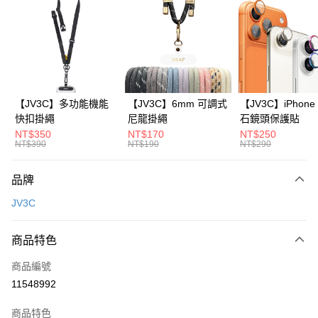
LINE Pay
Apple Pay
街口支付
AFTEE先享後付
【JV3C】多功能機能
【JV3C】6mm 可調式
【JV3C】iPhon
相關說明
快扣掛繩
尼龍掛繩
石鏡頭保護貼
【關於「AFTEE先享後付」】
NT$350
NT$170
NT$250
ATM付款
AFTEE先享後付是「在收到商品之後才付款」的支付方式。 讓您購物簡單
NT$390
NT$190
NT$290
便利好安心！
１．簡單：不需註冊會員、不需綁卡、不需儲值。
運送方式
品牌
２．便利：只要手機號碼，簡訊認證，即可結帳。
３．安心：先確認商品／服務後，再付款。
全家取貨付款
JV3C
每筆NT$60，滿NT$499(含以上)免運費
【「AFTEE先享後付」結帳流程】
１．於結帳方式選擇「AFTEE先享後付」後，將跳轉至「AFTEE先享後付」
商品特色
付款後全家取貨
結帳頁面，進行簡訊認證並確認金額後，即可完成結帳。
２．訂單成立數日內，您將收到繳費通知簡訊。
每筆NT$60，滿NT$499(含以上)免運費
商品編號
３．收到繳費通知簡訊後14天內，點擊此簡訊中的連結，可透過四大超商／
11548992
ATM／網路銀行／等多元方式進行付款，方視為交易完成。
7-11取貨付款
※ 請注意：結帳手續完成當下不需立刻繳費，但若您需要取消訂單，請聯絡
每筆NT$60，滿NT$499(含以上)免運費
購買商品的店家。未經商家同意取消之訂單仍視為有效，需透過AFTEE先享
商品特色