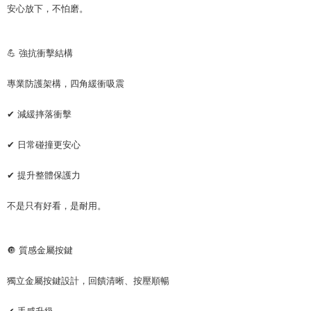
安心放下，不怕磨。
💪 強抗衝擊結構
專業防護架構，四角緩衝吸震
✔ 減緩摔落衝擊
✔ 日常碰撞更安心
✔ 提升整體保護力
不是只有好看，是耐用。
🔘 質感金屬按鍵
獨立金屬按鍵設計，回饋清晰、按壓順暢
✔ 手感升級