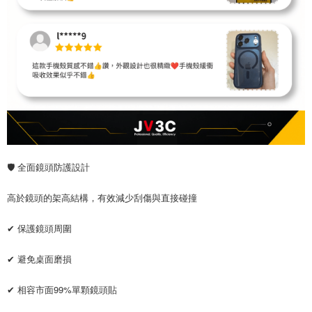
🛡 全面鏡頭防護設計
高於鏡頭的架高結構，有效減少刮傷與直接碰撞
✔ 保護鏡頭周圍
✔ 避免桌面磨損
✔ 相容市面99%單顆鏡頭貼