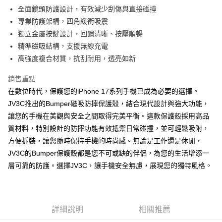
後付繳納相關費用。
全面鏡頭防護設計，有效減少刮傷與直接碰撞
付款後7-11取貨
※ 交易是否成功請以「AFTEE先享後付 」之結帳頁面顯示為準，若有關於
是否繳費成功／繳費後需取消欲退款等相關疑問，請聯繫「AFTEE先享後付
專業防護架構，四角緩衝吸震
每筆NT$60，滿NT$499(含以上)免運費
客戶支援中心」
https://netprotections.freshdesk.com/support/home
獨立金屬按鍵設計，回饋清晰、按壓順暢
宅配
精準磁吸結構，支援無線充電
【注意事項】
１．透過由恩沛科技股份有限公司提供之「AFTEE先享後付」服務完成之交
每筆NT$80，滿NT$699(含以上)免運費
高強度複合材質，抗刮耐用，透亮如新
易，需依本服務之必要範圍內提供個人資料，並將交易相關給付款項請求債
權轉讓予恩沛科技股份有限公司。
銷售重點
２．關於個人資料處理事宜，請瀏覽以下網址：
在數位時代，保護您的iPhone 17系列手機已成為必要的選擇。
https://aftee.tw/terms/#terms3
３．未成年的使用者請事先徵得法定代理人或監護人之同意方可使用
JV3C推出的Bumper磁吸防摔保護殼，結合現代設計與強大功能，
「AFTEE先享後付」，若未經同意申辦者引起之損失，本公司不負相關責
讓您的手機在美觀與安全之間取得完美平衡。這款保護殼採用高品
任。
４．使用「AFTEE先享後付」時，將依據個別帳號之用戶狀況，依本公司即
質材料，特別設計的防摔功能有效抵禦日常碰撞，並可輕鬆吸附，
時審查核予不同之上限額度；若仍有額度不足之情形，本公司將視審查結果
方便拆裝，讓您隨時保持手機的時尚感。無論是工作還是休閒，
請求用戶進行身份認證。
JV3C的Bumper保護殼都是您不可或缺的伴侶，為您的生活增添一
５．嚴禁一人註冊多個帳號或使用他人資訊註冊。若發現惡意使用之情形，
恩沛科技股份有限公司將有權停止該用戶之使用額度並採取法律行動。
層可靠的防護。選擇JV3C，讓手機安全無慮，展現您的獨特風格。
詳細說明
相關推薦