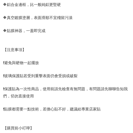
🔶鋁合金邊框，比一般純鋁更堅硬
🔶真空鍍膜塗層，表面滑順不宜殘留污漬
🔶貼膜神器，一蓋即完成
【注意事項】
❗避免與硬物一起擺放
❗玻璃保護貼若受到重擊表面仍會受損或破裂
❗保護貼為一次性商品，使用前請先檢查有無問題，有問題請先聊聊告知我
們，切勿直接使用
❗貼膜都需要一點技術，若擔心貼不好，建議給專業店家貼
【購買前小叮嚀】