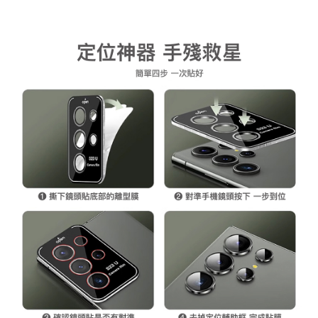
後付繳納相關費用。
付款後7-11取貨
※ 交易是否成功請以「AFTEE先享後付 」之結帳頁面顯示為準，若有關於
是否繳費成功／繳費後需取消欲退款等相關疑問，請聯繫「AFTEE先享後付
每筆NT$60，滿NT$499(含以上)免運費
客戶支援中心」
https://netprotections.freshdesk.com/support/home
宅配
【注意事項】
１．透過由恩沛科技股份有限公司提供之「AFTEE先享後付」服務完成之交
每筆NT$80，滿NT$699(含以上)免運費
易，需依本服務之必要範圍內提供個人資料，並將交易相關給付款項請求債
權轉讓予恩沛科技股份有限公司。
２．關於個人資料處理事宜，請瀏覽以下網址：
https://aftee.tw/terms/#terms3
３．未成年的使用者請事先徵得法定代理人或監護人之同意方可使用
「AFTEE先享後付」，若未經同意申辦者引起之損失，本公司不負相關責
任。
４．使用「AFTEE先享後付」時，將依據個別帳號之用戶狀況，依本公司即
時審查核予不同之上限額度；若仍有額度不足之情形，本公司將視審查結果
請求用戶進行身份認證。
５．嚴禁一人註冊多個帳號或使用他人資訊註冊。若發現惡意使用之情形，
恩沛科技股份有限公司將有權停止該用戶之使用額度並採取法律行動。