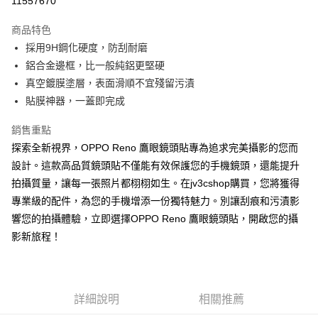
11557670
LINE Pay
商品特色
Apple Pay
採用9H鋼化硬度，防刮耐磨
鋁合金邊框，比一般純鋁更堅硬
街口支付
真空鍍膜塗層，表面滑順不宜殘留污漬
AFTEE先享後付
貼膜神器，一蓋即完成
相關說明
銷售重點
【關於「AFTEE先享後付」】
ATM付款
AFTEE先享後付是「在收到商品之後才付款」的支付方式。 讓您購物簡單
探索全新視界，OPPO Reno 鷹眼鏡頭貼專為追求完美攝影的您而
便利好安心！
設計。這款高品質鏡頭貼不僅能有效保護您的手機鏡頭，還能提升
１．簡單：不需註冊會員、不需綁卡、不需儲值。
運送方式
２．便利：只要手機號碼，簡訊認證，即可結帳。
拍攝質量，讓每一張照片都栩栩如生。在jv3cshop購買，您將獲得
３．安心：先確認商品／服務後，再付款。
全家取貨付款
專業級的配件，為您的手機增添一份獨特魅力。別讓刮痕和污漬影
每筆NT$60，滿NT$499(含以上)免運費
響您的拍攝體驗，立即選擇OPPO Reno 鷹眼鏡頭貼，開啟您的攝
【「AFTEE先享後付」結帳流程】
１．於結帳方式選擇「AFTEE先享後付」後，將跳轉至「AFTEE先享後付」
影新旅程！
付款後全家取貨
結帳頁面，進行簡訊認證並確認金額後，即可完成結帳。
２．訂單成立數日內，您將收到繳費通知簡訊。
每筆NT$60，滿NT$499(含以上)免運費
３．收到繳費通知簡訊後14天內，點擊此簡訊中的連結，可透過四大超商／
ATM／網路銀行／等多元方式進行付款，方視為交易完成。
7-11取貨付款
※ 請注意：結帳手續完成當下不需立刻繳費，但若您需要取消訂單，請聯絡
詳細說明
相關推薦
每筆NT$60，滿NT$499(含以上)免運費
購買商品的店家。未經商家同意取消之訂單仍視為有效，需透過AFTEE先享