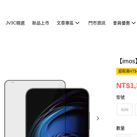
JV3C精選
新品上市
文章專區
門市資訊
會員優惠
【imo
超取滿NT$
NT$1,
型號
S26
數量