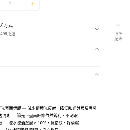
送方式
清除
499免運
紀錄
次付款
付款
低反光表面鍍膜 — 減少環境光反射，降低眩光與眼睛疲勞
享後付
舊清晰 — 陽光下畫面細節依然銳利、不刺眼
 — 疏水疏油塗層 ≥ 100°，抗指紋、好清潔
FTEE先享後付」】