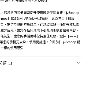
度 — 強化玻璃耐刮耐磨，安心暢玩
先享後付是「在收到商品之後才付款」的支付方式。 讓您購物簡單
心！
：不需註冊會員、不需綁卡、不需儲值。
，保護您的設備同時提升使用體驗至關重要。jv3cshop
：只要手機號碼，簡訊認證，即可結帳。
：先確認商品／服務後，再付款。
imos】S26系列 AR低反光玻璃貼，專為三星手機設
付款
貼合，提供卓越的防護效果。這款玻璃貼不僅能有效抵禦
EE先享後付」結帳流程】
0，滿NT$499(含以上)免運費
能減少反光，讓您在任何環境下都能清晰觀看螢幕內容。
方式選擇「AFTEE先享後付」後，將跳轉至「AFTEE先享後
頁面，進行簡訊認證並確認金額後，即可完成結帳。
無氣泡，讓您的手機隨時保持最佳狀態。選擇【imos】
家取貨
成立數日內，您將收到繳費通知簡訊。
，讓您的手機更安全、使用更舒適。立即前往 jv3cshop 購
費通知簡訊後14天內，點擊此簡訊中的連結，可透過四大超商
0，滿NT$499(含以上)免運費
網路銀行／等多元方式進行付款，方視為交易完成。
不一樣的使用感受！
：結帳手續完成當下不需立刻繳費，但若您需要取消訂單，請聯
付款
的店家。未經商家同意取消之訂單仍視為有效，需透過AFTEE
繳納相關費用。
0，滿NT$499(含以上)免運費
類 (1)
否成功請以「AFTEE先享後付 」之結帳頁面顯示為準，若有關於
功／繳費後需取消欲退款等相關疑問，請聯繫「AFTEE先享後
1取貨
配件
三星
援中心」
https://netprotections.freshdesk.com/support/home
0，滿NT$499(含以上)免運費
項】
恩沛科技股份有限公司提供之「AFTEE先享後付」服務完成之
依本服務之必要範圍內提供個人資料，並將交易相關給付款項請
0，滿NT$699(含以上)免運費
讓予恩沛科技股份有限公司。
個人資料處理事宜，請瀏覽以下網址：
ee.tw/terms/#terms3