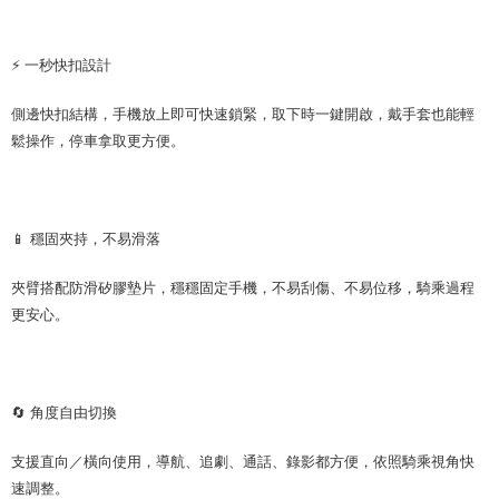
⚡ 一秒快扣設計
側邊快扣結構，手機放上即可快速鎖緊，取下時一鍵開啟，戴手套也能輕
鬆操作，停車拿取更方便。
📱 穩固夾持，不易滑落
夾臂搭配防滑矽膠墊片，穩穩固定手機，不易刮傷、不易位移，騎乘過程
更安心。
🔄 角度自由切換
支援直向／橫向使用，導航、追劇、通話、錄影都方便，依照騎乘視角快
速調整。