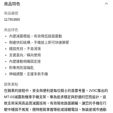
商品特色
LINE Pay
商品編號
Apple Pay
11781860
街口支付
商品特色
AFTEE先享後付
內建減震模組，有效降低路面震動
相關說明
側邊快扣結構，手機放上即可快速鎖緊
【關於「AFTEE先享後付」】
ATM付款
AFTEE先享後付是「在收到商品之後才付款」的支付方式。 讓您購物簡單
穩固夾持，不易滑落
便利好安心！
支援直向／橫向使用
１．簡單：不需註冊會員、不需綁卡、不需儲值。
運送方式
內建運動相機固定座
２．便利：只要手機號碼，簡訊認證，即可結帳。
３．安心：先確認商品／服務後，再付款。
附專用防盜鑰匙
全家取貨付款
伸縮調整，支援多款手機
每筆NT$60，滿NT$499(含以上)免運費
【「AFTEE先享後付」結帳流程】
１．於結帳方式選擇「AFTEE先享後付」後，將跳轉至「AFTEE先享後付」
銷售重點
付款後全家取貨
結帳頁面，進行簡訊認證並確認金額後，即可完成結帳。
２．訂單成立數日內，您將收到繳費通知簡訊。
在騎乘的旅程中，安全與便利是每位騎士的首要考量。JV3C推出的
每筆NT$60，滿NT$499(含以上)免運費
３．收到繳費通知簡訊後14天內，點擊此簡訊中的連結，可透過四大超商／
MT-03減震款機車手機支架，專為追求穩定與舒適的您而設計。這
ATM／網路銀行／等多元方式進行付款，方視為交易完成。
7-11取貨付款
款支架采用高品質減震技術，有效吸收路面顛簸，讓您的手機在行
※ 請注意：結帳手續完成當下不需立刻繳費，但若您需要取消訂單，請聯絡
每筆NT$60，滿NT$499(含以上)免運費
購買商品的店家。未經商家同意取消之訂單仍視為有效，需透過AFTEE先享
駛中穩固不搖晃，隨時輕鬆掌握導航或接聽電話。無論是城市通勤
後付繳納相關費用。