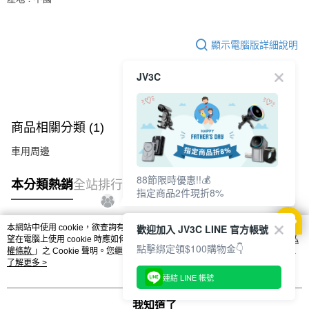
顯示電腦版詳細說明
JV3C
商品相關分類 (1)
車用周邊
88節限時優惠!!💰
本分類熱銷
全站排行
指定商品2件現折8%
歡迎加入 JV3C LINE 官方帳號
本網站中使用 cookie，欲查詢有關本網站使用 cookie 方式之詳情，及若您不希
熱門標籤
望在電腦上使用 cookie 時應如何變更電腦的 cookie 設定，請參閱本網站「
隱私
點擊綁定領$100購物金👇
權條款
」之 Cookie 聲明。您繼續使用本網站即表示您同意本公司得按本網站使
用條款之 Cookie 聲明使用 cookie。
了解更多 >
連結 LINE 帳號
我知道了