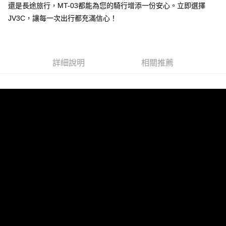
還是長途旅行，MT-03都能為您的騎行增添一份安心。立即選擇
付款後7-11取貨
※ 交易是否成功請以「AFTEE先享後付 」之結帳頁面顯示為準，若有關於
是否繳費成功／繳費後需取消欲退款等相關疑問，請聯繫「AFTEE先享後付
JV3C，讓每一次出行都充滿信心！
每筆NT$60，滿NT$499(含以上)免運費
客戶支援中心」
https://netprotections.freshdesk.com/support/home
宅配
【注意事項】
１．透過由恩沛科技股份有限公司提供之「AFTEE先享後付」服務完成之交
每筆NT$80，滿NT$699(含以上)免運費
易，需依本服務之必要範圍內提供個人資料，並將交易相關給付款項請求債
詳細說明
相關推薦
權轉讓予恩沛科技股份有限公司。
２．關於個人資料處理事宜，請瀏覽以下網址：
https://aftee.tw/terms/#terms3
３．未成年的使用者請事先徵得法定代理人或監護人之同意方可使用
「AFTEE先享後付」，若未經同意申辦者引起之損失，本公司不負相關責
任。
４．使用「AFTEE先享後付」時，將依據個別帳號之用戶狀況，依本公司即
時審查核予不同之上限額度；若仍有額度不足之情形，本公司將視審查結果
請求用戶進行身份認證。
５．嚴禁一人註冊多個帳號或使用他人資訊註冊。若發現惡意使用之情形，
恩沛科技股份有限公司將有權停止該用戶之使用額度並採取法律行動。