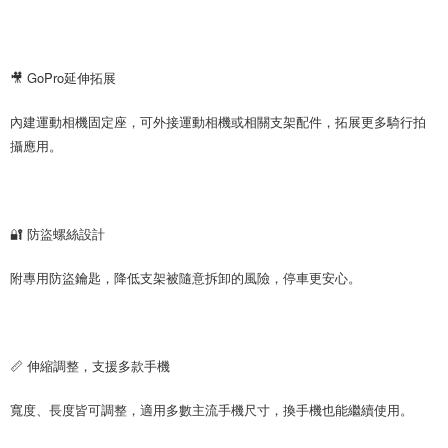
🎥 GoPro延伸拓展
內建運動相機固定座，可外接運動相機或相關支架配件，拓展更多騎行拍
攝應用。
🔐 防盜螺絲設計
附專用防盜鑰匙，降低支架被隨意拆卸的風險，停車更安心。
📏 伸縮調整，支援多款手機
寬度、長度皆可調整，適用多數主流手機尺寸，換手機也能繼續使用。