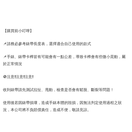
【購買前小叮嚀】
📌請務必參考錶帶長度表，選擇適合自己使用的款式
📌手錶、錶帶卡榫皆有可能會有一點公差，導致卡榫會有些微小晃動，屬
於正常情況
🚫注意❗注意❗注意❗
收到錶帶請先測試拉扯、甩動，檢查是否會有鬆脫、斷裂等問題！
使用後若因錶帶損壞，造成手錶本體的毀損，因無法判定使用過程之狀
況，本公司將不負賠償責任，造成不便，敬請見諒。