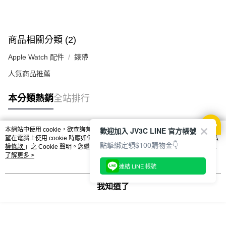
商品相關分類 (2)
Apple Watch 配件
錶帶
人氣商品推薦
本分類熱銷
全站排行
歡迎加入 JV3C LINE 官方帳號
本網站中使用 cookie，欲查詢有關本網站使用 cookie 方式之詳情，及若您不希
熱門標籤
望在電腦上使用 cookie 時應如何變更電腦的 cookie 設定，請參閱本網站「
隱私
點擊綁定領$100購物金👇
權條款
」之 Cookie 聲明。您繼續使用本網站即表示您同意本公司得按本網站使
用條款之 Cookie 聲明使用 cookie。
了解更多 >
連結 LINE 帳號
我知道了