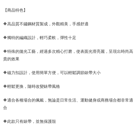
【商品特色】
🔶高品質不鏽鋼材質製成，外觀精美，手感舒適
🔶獨特的編織設計，輕巧柔軟，彈性十足
🔶特殊的拋光工藝，經過多次精心打磨，使表面光滑亮麗，呈現出時尚高
貴的效果
🔶磁力扣設計，使用簡單方便，可以輕鬆調節錶帶大小
🔶輕鬆更換，隨時改變錶帶風格
🔶適合各種場合的佩戴，無論是日常生活、運動健身或商務場合都非常適
合
🔶此款只有錶帶，並無保護殼