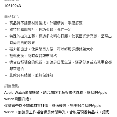
超商取貨付款
10610243
LINE Pay
商品特色
Apple Pay
高品質不鏽鋼材質製成，外觀精美，手感舒適
獨特的編織設計，輕巧柔軟，彈性十足
街口支付
特殊的拋光工藝，經過多次精心打磨，使表面光滑亮麗，呈現出
AFTEE先享後付
時尚高貴的效果
相關說明
磁力扣設計，使用簡單方便，可以輕鬆調節錶帶大小
【關於「AFTEE先享後付」】
輕鬆更換，隨時改變錶帶風格
ATM付款
AFTEE先享後付是「在收到商品之後才付款」的支付方式。 讓您購物簡單
適合各種場合的佩戴，無論是日常生活、運動健身或商務場合都
便利好安心！
１．簡單：不需註冊會員、不需綁卡、不需儲值。
非常適合
運送方式
２．便利：只要手機號碼，簡訊認證，即可結帳。
此款只有錶帶，並無保護殼
３．安心：先確認商品／服務後，再付款。
全家取貨付款
每筆NT$60，滿NT$499(含以上)免運費
銷售重點
【「AFTEE先享後付」結帳流程】
１．於結帳方式選擇「AFTEE先享後付」後，將跳轉至「AFTEE先享後付」
Apple Watch米蘭錶帶，結合精緻工藝與現代風格，讓您的Apple
付款後全家取貨
結帳頁面，進行簡訊認證並確認金額後，即可完成結帳。
Watch瞬間升級。
２．訂單成立數日內，您將收到繳費通知簡訊。
每筆NT$60，滿NT$499(含以上)免運費
３．收到繳費通知簡訊後14天內，點擊此簡訊中的連結，可透過四大超商／
這款錶帶以不鏽鋼材質打造，舒適輕盈，完美貼合您的Apple
ATM／網路銀行／等多元方式進行付款，方視為交易完成。
7-11取貨付款
Watch，無論是工作場合還是休閒時光，皆能展現獨特品味，讓您
※ 請注意：結帳手續完成當下不需立刻繳費，但若您需要取消訂單，請聯絡