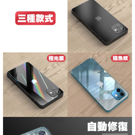
後付繳納相關費用。
付款後7-11取貨
※ 交易是否成功請以「AFTEE先享後付 」之結帳頁面顯示為準，若有關於
是否繳費成功／繳費後需取消欲退款等相關疑問，請聯繫「AFTEE先享後付
每筆NT$60，滿NT$499(含以上)免運費
客戶支援中心」
https://netprotections.freshdesk.com/support/home
宅配
【注意事項】
１．透過由恩沛科技股份有限公司提供之「AFTEE先享後付」服務完成之交
每筆NT$80，滿NT$699(含以上)免運費
易，需依本服務之必要範圍內提供個人資料，並將交易相關給付款項請求債
權轉讓予恩沛科技股份有限公司。
２．關於個人資料處理事宜，請瀏覽以下網址：
https://aftee.tw/terms/#terms3
３．未成年的使用者請事先徵得法定代理人或監護人之同意方可使用
「AFTEE先享後付」，若未經同意申辦者引起之損失，本公司不負相關責
任。
４．使用「AFTEE先享後付」時，將依據個別帳號之用戶狀況，依本公司即
時審查核予不同之上限額度；若仍有額度不足之情形，本公司將視審查結果
請求用戶進行身份認證。
５．嚴禁一人註冊多個帳號或使用他人資訊註冊。若發現惡意使用之情形，
恩沛科技股份有限公司將有權停止該用戶之使用額度並採取法律行動。