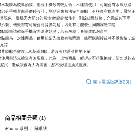
❗水凝膜為較厚的膜，部分手機殼若較貼合，不建議使用，可能會有水痕紋路
❗部分手機背面是磨砂設計，剛貼完會無法完全服貼，有很多空氣產生，屬於正
常現象，過幾天大部分的氣泡會慢慢地消掉，剩餘些微紋路，介意請勿下單
❗拆裝手機殼都有可能會將背膜勾起，因此有可能發生周圍浮邊問題
❗貼膜前請確保手機背面清潔乾淨，若有灰塵，會導致氣泡產生
❗貼膜為一次性商品，使用前請先檢查有無問題，離型膜撕掉後將不做售後，請
見諒
❗背膜貼合難度>玻璃保護貼，若沒有貼過請斟酌下單
❗使用前請先檢查有無瑕疵，此為一次性商品，經拆封不得退換貨，請勿以乾布
擦拭，造成刮傷為人為損害，恕不受理退換貨服務。
顯示電腦版詳細說明
商品相關分類 (1)
iPhone 系列
保護貼