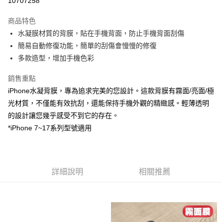
10707258
LINE Pay
商品特色
Apple Pay
水凝膜材質的背膜，貼在手機背面，防止手機背面刮傷
簡易自動修復功能，簡單的刮傷會慢慢的修復
街口支付
多款造型，增加手機色彩
AFTEE先享後付
銷售重點
相關說明
iPhone水凝背膜，專為追求完美的您設計。這款背膜有霧面/亮面/極
【關於「AFTEE先享後付」】
ATM付款
AFTEE先享後付是「在收到商品之後才付款」的支付方式。 讓您購物簡單
光材質，不僅能有效抗刮，還能保持手機外觀的精緻感。輕薄透明
便利好安心！
的設計讓您幾乎感受不到它的存在。
１．簡單：不需註冊會員、不需綁卡、不需儲值。
運送方式
２．便利：只要手機號碼，簡訊認證，即可結帳。
*iPhone 7~17系列型號適用
３．安心：先確認商品／服務後，再付款。
全家取貨付款
每筆NT$60，滿NT$499(含以上)免運費
【「AFTEE先享後付」結帳流程】
１．於結帳方式選擇「AFTEE先享後付」後，將跳轉至「AFTEE先享後付」
付款後全家取貨
結帳頁面，進行簡訊認證並確認金額後，即可完成結帳。
詳細說明
相關推薦
２．訂單成立數日內，您將收到繳費通知簡訊。
每筆NT$60，滿NT$499(含以上)免運費
３．收到繳費通知簡訊後14天內，點擊此簡訊中的連結，可透過四大超商／
ATM／網路銀行／等多元方式進行付款，方視為交易完成。
7-11取貨付款
※ 請注意：結帳手續完成當下不需立刻繳費，但若您需要取消訂單，請聯絡
每筆NT$60，滿NT$499(含以上)免運費
購買商品的店家。未經商家同意取消之訂單仍視為有效，需透過AFTEE先享