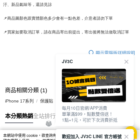
汙、新品氣味等，還請見諒
📌商品圖顏色跟實體顏色多少會有一點色差，介意者請勿下單
📌買家如要取消訂單，請在商品寄出前提出，寄出後將無法做取消訂單
顯示電腦版詳細說明
JV3C
商品相關分類 (1)
iPhone 17系列
保護貼
每月10日官網/APP消費
單筆滿$99，點數雙倍送！
本分類熱銷
全站排行
1點=1元，可於下次消費折抵
歡迎加入 JV3C LINE 官方帳號
本網站中使用 cookie，欲查詢有關本網站使用 cookie 方式之詳情，及若您不希