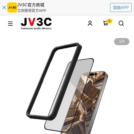
JV3C官方商城
開啟APP
立刻使用官方APP
0
1
/
9