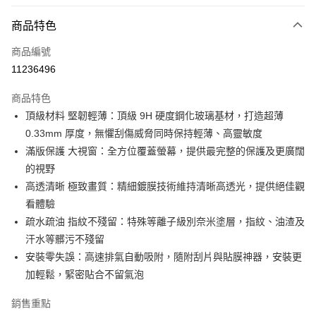
超商取貨付款
商品特色
LINE Pay
商品編號
Apple Pay
11236496
街口支付
商品特色
AFTEE先享後付
頂級材料 堅韌輕薄：頂級 9H 硬度鋼化玻璃基材，打造超薄
相關說明
0.33mm 厚度，無懼刮傷威脅同時保持輕薄、高靈敏度
【關於「AFTEE先享後付」】
ATM付款
AFTEE先享後付是「在收到商品之後才付款」的支付方式。 讓您購物簡單
滿版保護 大視窗：全方位覆蓋螢幕，提供最完整的保護及更廣闊
便利好安心！
的視野
１．簡單：不需註冊會員、不需綁卡、不需儲值。
運送方式
高透清晰 極致畫質：精細鍍膜技術維持清晰高透光，提供絕佳觀
２．便利：只要手機號碼，簡訊認證，即可結帳。
３．安心：先確認商品／服務後，再付款。
看體驗
全家取貨付款
疏水疏油 指紋不殘留：特殊等離子級別奈米塗層，指紋、油渣及
每筆NT$60，滿NT$499(含以上)免運費
【「AFTEE先享後付」結帳流程】
汗水等髒污不殘留
１．於結帳方式選擇「AFTEE先享後付」後，將跳轉至「AFTEE先享後付」
付款後全家取貨
結帳頁面，進行簡訊認證並確認金額後，即可完成結帳。
安裝零失誤：高速排氣自動吸附，隨附刮片與貼膜神器，安裝更
２．訂單成立數日內，您將收到繳費通知簡訊。
每筆NT$60，滿NT$499(含以上)免運費
加輕鬆，緊密貼合不留氣泡
３．收到繳費通知簡訊後14天內，點擊此簡訊中的連結，可透過四大超商／
ATM／網路銀行／等多元方式進行付款，方視為交易完成。
7-11取貨付款
銷售重點
※ 請注意：結帳手續完成當下不需立刻繳費，但若您需要取消訂單，請聯絡
每筆NT$60，滿NT$499(含以上)免運費
購買商品的店家。未經商家同意取消之訂單仍視為有效，需透過AFTEE先享