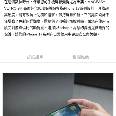
在這個數位時代，保護您的手機屏幕變得尤為重要。MAGEASY
後付繳納相關費用。
VETRO 9H 亮面鋼化玻璃保護貼專為iPhone 17系列設計，具備超
付款後7-11取貨
※ 交易是否成功請以「AFTEE先享後付 」之結帳頁面顯示為準，若有關於
是否繳費成功／繳費後需取消欲退款等相關疑問，請聯繫「AFTEE先享後付
高硬度，能有效防止刮痕和撞擊，保持屏幕如新。它的亮面設計不
每筆NT$60，滿NT$499(含以上)免運費
客戶支援中心」
https://netprotections.freshdesk.com/support/home
僅增強了色彩的鮮豔度，還提供了流暢的觸控體驗，讓您在使用時
宅配
感受到無與倫比的順暢感。選擇jv3cshop，為您的愛機提供最好的
【注意事項】
１．透過由恩沛科技股份有限公司提供之「AFTEE先享後付」服務完成之交
每筆NT$80，滿NT$699(含以上)免運費
保護，讓您的iPhone 17系列在日常使用中更加安全與美觀。
易，需依本服務之必要範圍內提供個人資料，並將交易相關給付款項請求債
權轉讓予恩沛科技股份有限公司。
２．關於個人資料處理事宜，請瀏覽以下網址：
https://aftee.tw/terms/#terms3
３．未成年的使用者請事先徵得法定代理人或監護人之同意方可使用
詳細說明
相關推薦
「AFTEE先享後付」，若未經同意申辦者引起之損失，本公司不負相關責
任。
４．使用「AFTEE先享後付」時，將依據個別帳號之用戶狀況，依本公司即
時審查核予不同之上限額度；若仍有額度不足之情形，本公司將視審查結果
請求用戶進行身份認證。
５．嚴禁一人註冊多個帳號或使用他人資訊註冊。若發現惡意使用之情形，
恩沛科技股份有限公司將有權停止該用戶之使用額度並採取法律行動。