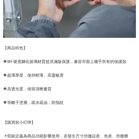
【商品特色】
🔶9H 硬度鋼化玻璃材質提供滿版保護，兼容市面上幾乎所有的保護殼
🔶超薄厚度，保持輕薄、高靈敏度
🔶高透光度，保留清晰畫質
🔶等離子塗層，疏水疏油，防指紋
【購買前小叮嚀】
📌瑕疵定義為商品功能影響使用，若發生尺寸些微誤差、色差、些微髒