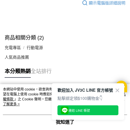
顯示電腦版詳細說明
商品相關分類 (2)
充電專區
行動電源
人氣商品推薦
本分類熱銷
全站排行
歡迎加入 JV3C LINE 官方帳號
本網站中使用 cookie，欲查詢有關本網站使用 cookie 方式之詳情，及若您不希
熱門標籤
望在電腦上使用 cookie 時應如何變更電腦的 cookie 設定，請參閱本網站「
隱私
點擊綁定領$100購物金👇
權條款
」之 Cookie 聲明。您繼續使用本網站即表示您同意本公司得按本網站使
用條款之 Cookie 聲明使用 cookie。
了解更多 >
連結 LINE 帳號
我知道了