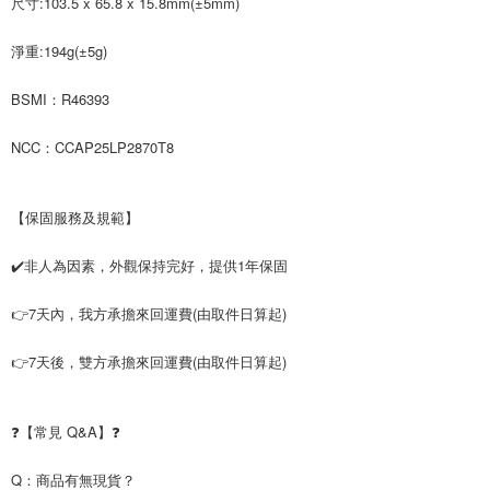
尺寸:103.5 x 65.8 x 15.8mm(±5mm)
淨重:194g(±5g)
BSMI：R46393
NCC：CCAP25LP2870T8
【保固服務及規範】
✔️非人為因素，外觀保持完好，提供1年保固
👉7天內，我方承擔來回運費(由取件日算起)
👉7天後，雙方承擔來回運費(由取件日算起)
❓【常見 Q&A】❓
Q：商品有無現貨？