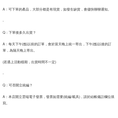
A：可下單的產品，大部分都是有現貨，如發生缺貨，會儘快聊聊通知。
-
Q：下單後多久出貨？
A：每天下午2點以前的訂單，會於當天晚上統一寄出，下午2點以後的訂
單，為隔天晚上寄出。
(若遇上活動檔期，出貨時間不一定)
-
Q：可否開立統編？
A：本店開立雲端電子發票，發票如需要(統編/載具)，請於結帳備註欄位填
寫。