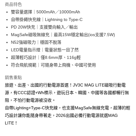
每筆NT$60，滿NT$499(含以上)免運費
購買商品的店家。未經商家同意取消之訂單仍視為有效，需透過AFTEE先享
商品特色
後付繳納相關費用。
雙容量選擇｜5000mAh／10000mAh
付款後7-11取貨
※ 交易是否成功請以「AFTEE先享後付 」之結帳頁面顯示為準，若有關於
是否繳費成功／繳費後需取消欲退款等相關疑問，請聯繫「AFTEE先享後付
自帶掛繩快充線｜Lightning to Type-C
每筆NT$60，滿NT$499(含以上)免運費
客戶支援中心」
https://netprotections.freshdesk.com/support/home
PD 20W快充｜支援雙向輸入／輸出
宅配
MagSafe磁吸無線充｜最高15W穩定輸出(ios支援7.5W)
【注意事項】
１．透過由恩沛科技股份有限公司提供之「AFTEE先享後付」服務完成之交
每筆NT$80，滿NT$699(含以上)免運費
N52強磁吸力｜穩固不脫落
易，需依本服務之必要範圍內提供個人資料，並將交易相關給付款項請求債
LED電量指示燈｜電量狀態一目了然
權轉讓予恩沛科技股份有限公司。
超薄輕巧設計｜僅8.6mm厚、116g輕
２．關於個人資料處理事宜，請瀏覽以下網址：
https://aftee.tw/terms/#terms3
符合飛航規範｜可隨身帶上飛機、中國可使用
３．未成年的使用者請事先徵得法定代理人或監護人之同意方可使用
「AFTEE先享後付」，若未經同意申辦者引起之損失，本公司不負相關責
銷售重點
任。
４．使用「AFTEE先享後付」時，將依據個別帳號之用戶狀況，依本公司即
旅遊、出差、出國的行動電源首選！JV3C MAG LITE磁吸行動電
時審查核予不同之上限額度；若仍有額度不足之情形，本公司將視審查結果
源，有CCC認證+Wh標示，遊玩日本、韓國、中國等各國都暢行無
請求用戶進行身份認證。
阻，不怕行動電源被沒收。
５．嚴禁一人註冊多個帳號或使用他人資訊註冊。若發現惡意使用之情形，
恩沛科技股份有限公司將有權停止該用戶之使用額度並採取法律行動。
自帶Lighting+Type-C快充線，也支援MagSafe無線充電，超薄的輕
巧設計讓你能隨身帶著走，2026出國必備行動電源就選MAG
LITE！