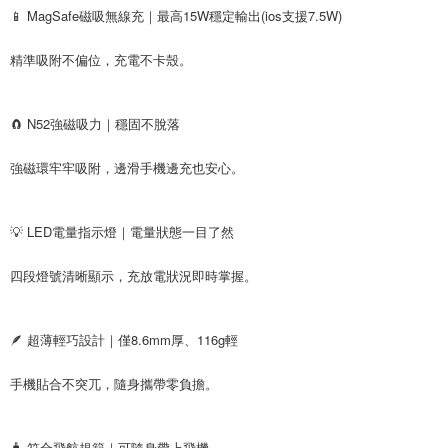
📱 MagSafe磁吸無線充｜最高15W穩定輸出(ios支援7.5W)
精準吸附不偏位，充電不卡殼。
🧲 N52強磁吸力｜穩固不脫落
強磁環牢牢吸附，邊滑手機邊充也安心。
💡 LED電量指示燈｜電量狀態一目了然
四段燈號清晰顯示，充放電狀況即時掌握。
🪶 超薄輕巧設計｜僅8.6mm厚、116g輕
手機貼合不突兀，隨身攜帶零負擔。
🧳 符合飛航規範｜可隨身帶上飛機