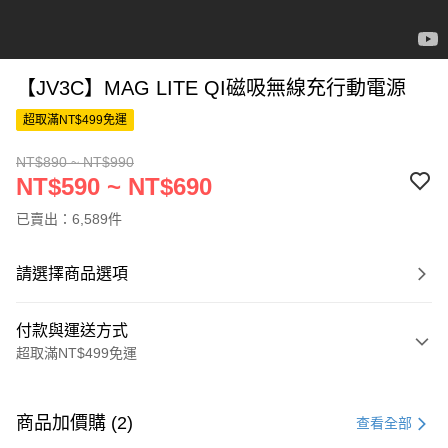
【JV3C】MAG LITE QI磁吸無線充行動電源
超取滿NT$499免運
NT$890 ~ NT$990
NT$590 ~ NT$690
已賣出：6,589件
請選擇商品選項
付款與運送方式
超取滿NT$499免運
付款方式
信用卡一次付款
商品加價購 (2)
查看全部