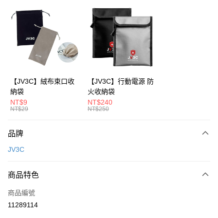
超商取貨付款
LINE Pay
Apple Pay
街口支付
AFTEE先享後付
【JV3C】絨布束口收
【JV3C】行動電源 防
相關說明
納袋
火收納袋
【關於「AFTEE先享後付」】
NT$9
NT$240
ATM付款
AFTEE先享後付是「在收到商品之後才付款」的支付方式。 讓您購物簡單
NT$29
NT$250
便利好安心！
１．簡單：不需註冊會員、不需綁卡、不需儲值。
運送方式
品牌
２．便利：只要手機號碼，簡訊認證，即可結帳。
３．安心：先確認商品／服務後，再付款。
全家取貨付款
JV3C
每筆NT$60，滿NT$499(含以上)免運費
【「AFTEE先享後付」結帳流程】
１．於結帳方式選擇「AFTEE先享後付」後，將跳轉至「AFTEE先享後付」
商品特色
付款後全家取貨
結帳頁面，進行簡訊認證並確認金額後，即可完成結帳。
２．訂單成立數日內，您將收到繳費通知簡訊。
每筆NT$60，滿NT$499(含以上)免運費
商品編號
３．收到繳費通知簡訊後14天內，點擊此簡訊中的連結，可透過四大超商／
11289114
ATM／網路銀行／等多元方式進行付款，方視為交易完成。
7-11取貨付款
※ 請注意：結帳手續完成當下不需立刻繳費，但若您需要取消訂單，請聯絡