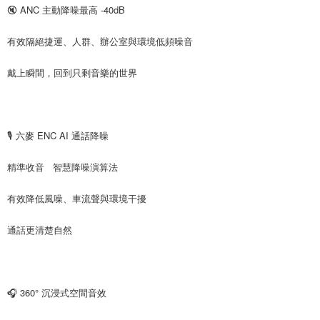
🔇 ANC 主動降噪最高 -40dB
有效隔絕捷運、人群、辦公室與環境低頻噪音
戴上瞬間，回到只剩音樂的世界
🎙 六麥 ENC AI 通話降噪
精準收音   智慧降噪演算法
有效降低風噪、車流聲與環境干擾
通話更清楚自然
🎧 360° 沉浸式空間音效