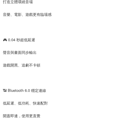
打造立體環繞音場
音樂、電影、遊戲更有臨場感
🎮 0.04 秒超低延遲
聲音與畫面同步輸出
遊戲開黑、追劇不卡頓
📶 Bluetooth 6.0 穩定連線
低延遲、低功耗、快速配對
開蓋即連，使用更直覺