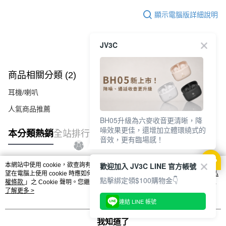
顯示電腦版詳細說明
JV3C
商品相關分類 (2)
耳機/喇叭
人氣商品推薦
BH05升級為六麥收音更清晰，降
噪效果更佳，還增加立體環繞式的
本分類熱銷
全站排行
音效，更有臨場感！
歡迎加入 JV3C LINE 官方帳號
本網站中使用 cookie，欲查詢有關本網站使用 cookie 方式之詳情，及若您不希
熱門標籤
望在電腦上使用 cookie 時應如何變更電腦的 cookie 設定，請參閱本網站「
隱私
點擊綁定領$100購物金👇
權條款
」之 Cookie 聲明。您繼續使用本網站即表示您同意本公司得按本網站使
用條款之 Cookie 聲明使用 cookie。
了解更多 >
連結 LINE 帳號
我知道了