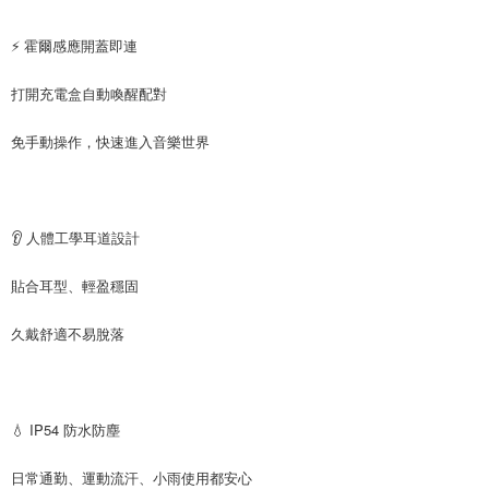
⚡ 霍爾感應開蓋即連
打開充電盒自動喚醒配對
免手動操作，快速進入音樂世界
👂 人體工學耳道設計
貼合耳型、輕盈穩固
久戴舒適不易脫落
💧 IP54 防水防塵
日常通勤、運動流汗、小雨使用都安心