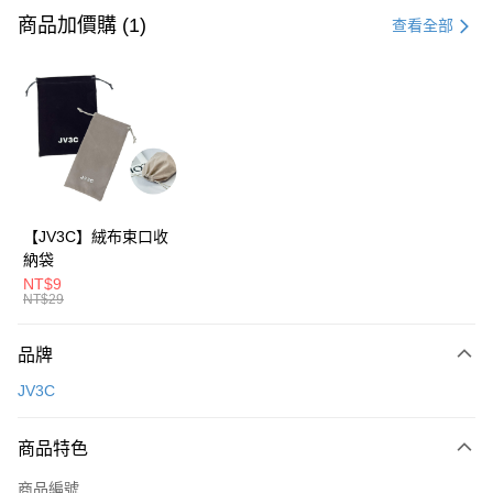
信用卡一次付款
商品加價購 (1)
查看全部
超商取貨付款
LINE Pay
Apple Pay
街口支付
AFTEE先享後付
【JV3C】絨布束口收
相關說明
納袋
【關於「AFTEE先享後付」】
NT$9
ATM付款
AFTEE先享後付是「在收到商品之後才付款」的支付方式。 讓您購物簡單
NT$29
便利好安心！
１．簡單：不需註冊會員、不需綁卡、不需儲值。
運送方式
品牌
２．便利：只要手機號碼，簡訊認證，即可結帳。
３．安心：先確認商品／服務後，再付款。
全家取貨付款
JV3C
每筆NT$60，滿NT$499(含以上)免運費
【「AFTEE先享後付」結帳流程】
１．於結帳方式選擇「AFTEE先享後付」後，將跳轉至「AFTEE先享後付」
商品特色
付款後全家取貨
結帳頁面，進行簡訊認證並確認金額後，即可完成結帳。
２．訂單成立數日內，您將收到繳費通知簡訊。
每筆NT$60，滿NT$499(含以上)免運費
商品編號