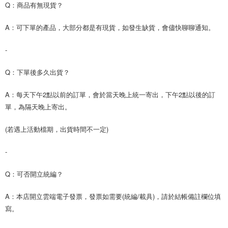
Q：商品有無現貨？
A：可下單的產品，大部分都是有現貨，如發生缺貨，會儘快聊聊通知。
-
Q：下單後多久出貨？
A：每天下午2點以前的訂單，會於當天晚上統一寄出，下午2點以後的訂
單，為隔天晚上寄出。
(若遇上活動檔期，出貨時間不一定)
-
Q：可否開立統編？
A：本店開立雲端電子發票，發票如需要(統編/載具)，請於結帳備註欄位填
寫。