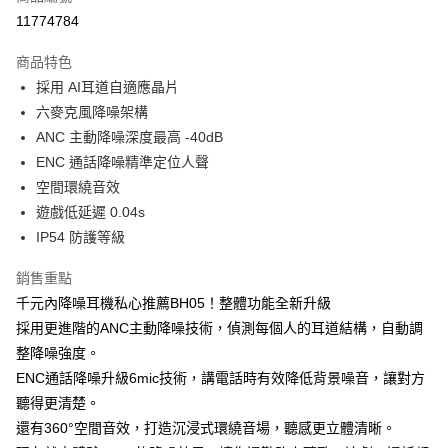
３．收到繳費通知簡訊後14天內，點擊此簡訊中的連結，可透過四大超商／
11774784
ATM／網路銀行／等多元方式進行付款，方視為交易完成。
7-11取貨付款
※ 請注意：結帳手續完成當下不需立刻繳費，但若您需要取消訂單，請聯絡
每筆NT$60，滿NT$499(含以上)免運費
購買商品的店家。未經商家同意取消之訂單仍視為有效，需透過AFTEE先享
商品特色
後付繳納相關費用。
採用 AI耳道自適應晶片
付款後7-11取貨
※ 交易是否成功請以「AFTEE先享後付 」之結帳頁面顯示為準，若有關於
是否繳費成功／繳費後需取消欲退款等相關疑問，請聯繫「AFTEE先享後付
六麥克風降噪架構
每筆NT$60，滿NT$499(含以上)免運費
客戶支援中心」
https://netprotections.freshdesk.com/support/home
ANC 主動降噪深度最高 -40dB
宅配
ENC 通話降噪精準定位人聲
【注意事項】
１．透過由恩沛科技股份有限公司提供之「AFTEE先享後付」服務完成之交
每筆NT$80，滿NT$699(含以上)免運費
空間環繞音效
易，需依本服務之必要範圍內提供個人資料，並將交易相關給付款項請求債
遊戲低延遲 0.04s
權轉讓予恩沛科技股份有限公司。
IP54 防護等級
２．關於個人資料處理事宜，請瀏覽以下網址：
https://aftee.tw/terms/#terms3
３．未成年的使用者請事先徵得法定代理人或監護人之同意方可使用
銷售重點
「AFTEE先享後付」，若未經同意申辦者引起之損失，本公司不負相關責
千元內降噪耳機私心推薦BH05！整體功能全新升級
任。
４．使用「AFTEE先享後付」時，將依據個別帳號之用戶狀況，依本公司即
採用更進階的ANC主動降噪技術，偵測每個人的耳道結構，自動調
時審查核予不同之上限額度；若仍有額度不足之情形，本公司將視審查結果
整降噪強度。
請求用戶進行身份認證。
ENC通話降噪升級6mic技術，講電話時有效降低背景噪音，讓對方
５．嚴禁一人註冊多個帳號或使用他人資訊註冊。若發現惡意使用之情形，
恩沛科技股份有限公司將有權停止該用戶之使用額度並採取法律行動。
聽得更清楚。
還有360°空間音效，打造沉浸式環繞音場，聽感更立體清晰。