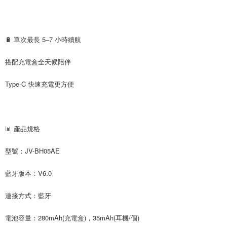
🔋 單次最長 5–7 小時續航
搭配充電盒全天候陪伴
Type-C 快速充電更方便
📊 產品規格
型號：JV-BH05AE
藍牙版本：V6.0
連接方式：藍牙
電池容量：280mAh(充電盒)，35mAh(耳機/個)