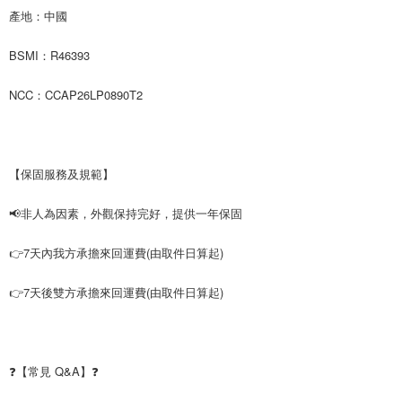
產地：中國
BSMI：R46393
NCC：CCAP26LP0890T2
【保固服務及規範】
📢非人為因素，外觀保持完好，提供一年保固
👉7天內我方承擔來回運費(由取件日算起)
👉7天後雙方承擔來回運費(由取件日算起)
❓【常見 Q&A】❓