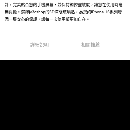
每筆NT$60，滿NT$499(含以上)免運費
購買商品的店家。未經商家同意取消之訂單仍視為有效，需透過AFTEE先享
計，完美貼合您的手機屏幕，並保持觸控靈敏度，讓您在使用時毫
後付繳納相關費用。
無負擔。選擇jv3cshop的5D滿版玻璃貼，為您的iPhone 16系列增
付款後7-11取貨
※ 交易是否成功請以「AFTEE先享後付 」之結帳頁面顯示為準，若有關於
是否繳費成功／繳費後需取消欲退款等相關疑問，請聯繫「AFTEE先享後付
添一層安心的保護，讓每一次使用都更加自在。
每筆NT$60，滿NT$499(含以上)免運費
客戶支援中心」
https://netprotections.freshdesk.com/support/home
宅配
【注意事項】
１．透過由恩沛科技股份有限公司提供之「AFTEE先享後付」服務完成之交
每筆NT$80，滿NT$699(含以上)免運費
易，需依本服務之必要範圍內提供個人資料，並將交易相關給付款項請求債
詳細說明
相關推薦
權轉讓予恩沛科技股份有限公司。
２．關於個人資料處理事宜，請瀏覽以下網址：
https://aftee.tw/terms/#terms3
３．未成年的使用者請事先徵得法定代理人或監護人之同意方可使用
「AFTEE先享後付」，若未經同意申辦者引起之損失，本公司不負相關責
任。
４．使用「AFTEE先享後付」時，將依據個別帳號之用戶狀況，依本公司即
時審查核予不同之上限額度；若仍有額度不足之情形，本公司將視審查結果
請求用戶進行身份認證。
５．嚴禁一人註冊多個帳號或使用他人資訊註冊。若發現惡意使用之情形，
恩沛科技股份有限公司將有權停止該用戶之使用額度並採取法律行動。