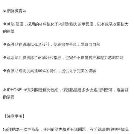
💫網路獨賣💫
🔶9H的硬度，採用的材料強化了內部對壓力的承受度，以有效吸收更強大
的衝擊
🔶保護貼在邊緣以弧形設計，使細節在呈現上隱形而自然
🔶疏水疏油膜層除了耐油汙和指紋，也完全不影響觸控和壓力感測功能
🔶保護貼透明度高達99%的特性，提供近乎完美的體驗
🔺IPHONE 16系列因邊框比較細，保護貼黑邊多少會遮擋到螢幕，還請斟
酌購買
【注意事項】
❗保護貼為一次性商品，使用前請先檢查有無問題，有問題請先聊聊告知我