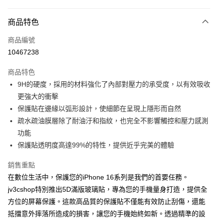
超商取貨付款
商品特色
LINE Pay
商品編號
Apple Pay
10467238
街口支付
商品特色
AFTEE先享後付
9H的硬度，採用的材料強化了內部對壓力的承受度，以有效吸收
相關說明
更強大的衝擊
【關於「AFTEE先享後付」】
ATM付款
AFTEE先享後付是「在收到商品之後才付款」的支付方式。 讓您購物簡單
保護貼在邊緣以弧形設計，使細節在呈現上隱形而自然
便利好安心！
疏水疏油膜層除了耐油汙和指紋，也完全不影響觸控和壓力感測
１．簡單：不需註冊會員、不需綁卡、不需儲值。
運送方式
功能
２．便利：只要手機號碼，簡訊認證，即可結帳。
３．安心：先確認商品／服務後，再付款。
保護貼透明度高達99%的特性，提供近乎完美的體驗
全家取貨付款
每筆NT$60，滿NT$499(含以上)免運費
【「AFTEE先享後付」結帳流程】
銷售重點
１．於結帳方式選擇「AFTEE先享後付」後，將跳轉至「AFTEE先享後付」
在數位生活中，保護您的iPhone 16系列是我們的首要任務。
付款後全家取貨
結帳頁面，進行簡訊認證並確認金額後，即可完成結帳。
２．訂單成立數日內，您將收到繳費通知簡訊。
jv3cshop特別推出5D滿版玻璃貼，專為您的手機量身打造，提供全
每筆NT$60，滿NT$499(含以上)免運費
３．收到繳費通知簡訊後14天內，點擊此簡訊中的連結，可透過四大超商／
方位的屏幕保護。這款高品質的保護貼不僅能有效防止刮傷，還能
ATM／網路銀行／等多元方式進行付款，方視為交易完成。
7-11取貨付款
抵擋意外摔落所造成的損害，讓您的手機始終如新。透過精準的設
※ 請注意：結帳手續完成當下不需立刻繳費，但若您需要取消訂單，請聯絡