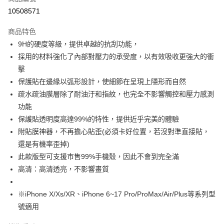
超商取貨付款
10508571
LINE Pay
商品特色
Apple Pay
9H的硬度等級，提供卓越的抗刮功能，
採用的材料強化了內部對壓力的承受度，以有效吸收更強大的衝
街口支付
擊
AFTEE先享後付
保護貼在邊緣以弧形設計，使細節在呈現上隱形而自然
相關說明
疏水疏油膜層除了耐油汙和指紋，也完全不影響觸控和壓力感測
【關於「AFTEE先享後付」】
功能
ATM付款
AFTEE先享後付是「在收到商品之後才付款」的支付方式。 讓您購物簡單
保護貼透明度高達99%的特性，提供近乎完美的體驗
便利好安心！
１．簡單：不需註冊會員、不需綁卡、不需儲值。
附貼膜神器，不再擔心貼歪(必須卡好位置，若沒對準直接貼，
運送方式
２．便利：只要手機號碼，簡訊認證，即可結帳。
還是有機率歪掉)
３．安心：先確認商品／服務後，再付款。
全家取貨付款
此款版型可支援市售99%手機殼，因此不會到完全滿
每筆NT$60，滿NT$499(含以上)免運費
【「AFTEE先享後付」結帳流程】
高清：高清透亮，不影響畫質
１．於結帳方式選擇「AFTEE先享後付」後，將跳轉至「AFTEE先享後付」
付款後全家取貨
結帳頁面，進行簡訊認證並確認金額後，即可完成結帳。
２．訂單成立數日內，您將收到繳費通知簡訊。
※iPhone X/Xs/XR、iPhone 6~17 Pro/ProMax/Air/Plus等系列型
每筆NT$60，滿NT$499(含以上)免運費
３．收到繳費通知簡訊後14天內，點擊此簡訊中的連結，可透過四大超商／
號適用
ATM／網路銀行／等多元方式進行付款，方視為交易完成。
7-11取貨付款
※ 請注意：結帳手續完成當下不需立刻繳費，但若您需要取消訂單，請聯絡