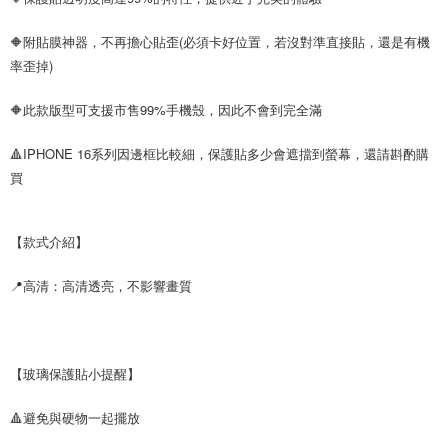
🔶附貼膜神器，不再擔心貼歪(必須卡好位置，若沒對準直接貼，還是有機
率歪掉)
🔶此款版型可支援市售99%手機殼，因此不會到完全滿
🔺IPHONE 16系列因邊框比較細，保護貼多少會遮擋到螢幕，還請斟酌購
買
【款式介紹】
📍高清：高清透亮，不影響畫質
【玻璃保護貼小提醒】
🔺避免與硬物一起擺放