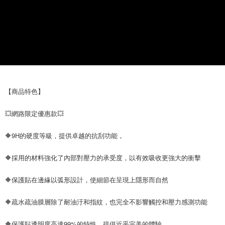
【商品特色】
💥網路限定優惠款💥
🔶9H的硬度等級，提供卓越的抗刮功能，
🔶採用的材料強化了內部對壓力的承受度，以有效吸收更強大的衝擊
🔶保護貼在邊緣以弧形設計，使細節在呈現上隱形而自然
🔶疏水疏油膜層除了耐油汙和指紋，也完全不影響觸控和壓力感測功能
🔶保護貼透明度高達99%的特性，提供近乎完美的體驗