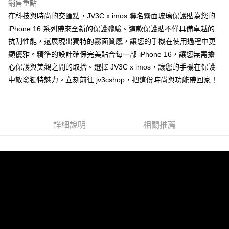
銷售重點
每筆NT$60，滿NT$499(含以上)免運費
購買商品的店家。未經商家同意取消之訂單仍視為有效，需透過AFTEE先享
後付繳納相關費用。
在科技與時尚的交匯點，JV3C x imos 聯名霧面玻璃保護貼為您的
付款後7-11取貨
※ 交易是否成功請以「AFTEE先享後付 」之結帳頁面顯示為準，若有關於
iPhone 16 系列帶來全新的保護體驗。這款保護貼不僅具備卓越的
是否繳費成功／繳費後需取消欲退款等相關疑問，請聯繫「AFTEE先享後付
每筆NT$60，滿NT$499(含以上)免運費
抗刮性能，還展現出獨特的霧面質感，讓您的手機在使用過程中更
客戶支援中心」
https://netprotections.freshdesk.com/support/home
顯優雅。精準的設計確保完美貼合每一部 iPhone 16，讓您無需擔
宅配
【注意事項】
心保護與美觀之間的取捨。選擇 JV3C x imos，讓您的手機在保護
１．透過由恩沛科技股份有限公司提供之「AFTEE先享後付」服務完成之交
每筆NT$80，滿NT$699(含以上)免運費
易，需依本服務之必要範圍內提供個人資料，並將交易相關給付款項請求債
中散發獨特魅力。立刻前往 jv3cshop，把這份時尚與功能帶回家！
權轉讓予恩沛科技股份有限公司。
２．關於個人資料處理事宜，請瀏覽以下網址：
https://aftee.tw/terms/#terms3
３．未成年的使用者請事先徵得法定代理人或監護人之同意方可使用
「AFTEE先享後付」，若未經同意申辦者引起之損失，本公司不負相關責
詳細說明
相關推薦
任。
４．使用「AFTEE先享後付」時，將依據個別帳號之用戶狀況，依本公司即
時審查核予不同之上限額度；若仍有額度不足之情形，本公司將視審查結果
請求用戶進行身份認證。
５．嚴禁一人註冊多個帳號或使用他人資訊註冊。若發現惡意使用之情形，
恩沛科技股份有限公司將有權停止該用戶之使用額度並採取法律行動。