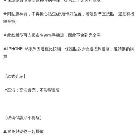
🔶附貼膜神器，不再擔心貼歪(必須卡好位置，若沒對準直接貼，還是有機
率歪掉)
🔶此款版型可支援市售99%手機殼，因此不會到完全滿
🔺IPHONE 16系列因邊框比較細，保護貼多少會遮擋到螢幕，還請斟酌購
買
【款式介紹】
📍高清：高清透亮，不影響畫質
【玻璃保護貼小提醒】
🔺避免與硬物一起擺放