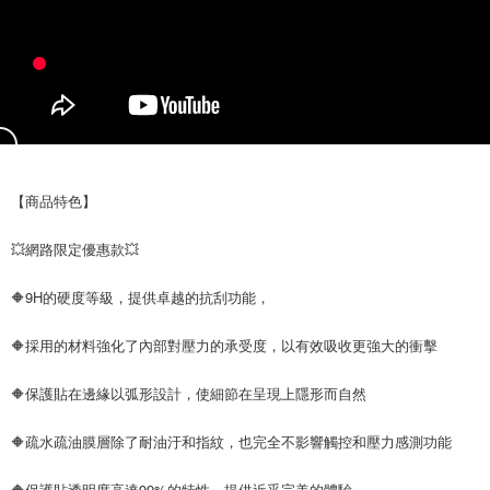
【商品特色】
💥網路限定優惠款💥
🔶9H的硬度等級，提供卓越的抗刮功能，
🔶採用的材料強化了內部對壓力的承受度，以有效吸收更強大的衝擊
🔶保護貼在邊緣以弧形設計，使細節在呈現上隱形而自然
🔶疏水疏油膜層除了耐油汙和指紋，也完全不影響觸控和壓力感測功能
🔶保護貼透明度高達99%的特性，提供近乎完美的體驗