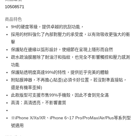
超商取貨付款
10508571
LINE Pay
商品特色
Apple Pay
9H的硬度等級，提供卓越的抗刮功能，
採用的材料強化了內部對壓力的承受度，以有效吸收更強大的衝
街口支付
擊
AFTEE先享後付
保護貼在邊緣以弧形設計，使細節在呈現上隱形而自然
相關說明
疏水疏油膜層除了耐油汙和指紋，也完全不影響觸控和壓力感測
【關於「AFTEE先享後付」】
功能
ATM付款
AFTEE先享後付是「在收到商品之後才付款」的支付方式。 讓您購物簡單
保護貼透明度高達99%的特性，提供近乎完美的體驗
便利好安心！
１．簡單：不需註冊會員、不需綁卡、不需儲值。
附貼膜神器，不再擔心貼歪(必須卡好位置，若沒對準直接貼，
運送方式
２．便利：只要手機號碼，簡訊認證，即可結帳。
還是有機率歪掉)
３．安心：先確認商品／服務後，再付款。
全家取貨付款
此款版型可支援市售99%手機殼，因此不會到完全滿
每筆NT$60，滿NT$499(含以上)免運費
【「AFTEE先享後付」結帳流程】
高清：高清透亮，不影響畫質
１．於結帳方式選擇「AFTEE先享後付」後，將跳轉至「AFTEE先享後付」
付款後全家取貨
結帳頁面，進行簡訊認證並確認金額後，即可完成結帳。
２．訂單成立數日內，您將收到繳費通知簡訊。
※iPhone X/Xs/XR、iPhone 6~17 Pro/ProMax/Air/Plus等系列型
每筆NT$60，滿NT$499(含以上)免運費
３．收到繳費通知簡訊後14天內，點擊此簡訊中的連結，可透過四大超商／
號適用
ATM／網路銀行／等多元方式進行付款，方視為交易完成。
7-11取貨付款
※ 請注意：結帳手續完成當下不需立刻繳費，但若您需要取消訂單，請聯絡