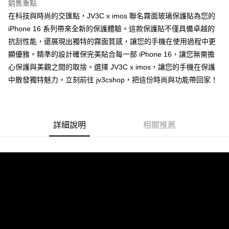
銷售重點
每筆NT$60，滿NT$499(含以上)免運費
購買商品的店家。未經商家同意取消之訂單仍視為有效，需透過AFTEE先享
後付繳納相關費用。
在科技與時尚的交匯點，JV3C x imos 聯名霧面玻璃保護貼為您的
付款後7-11取貨
※ 交易是否成功請以「AFTEE先享後付 」之結帳頁面顯示為準，若有關於
iPhone 16 系列帶來全新的保護體驗。這款保護貼不僅具備卓越的
是否繳費成功／繳費後需取消欲退款等相關疑問，請聯繫「AFTEE先享後付
每筆NT$60，滿NT$499(含以上)免運費
抗刮性能，還展現出獨特的霧面質感，讓您的手機在使用過程中更
客戶支援中心」
https://netprotections.freshdesk.com/support/home
顯優雅。精準的設計確保完美貼合每一部 iPhone 16，讓您無需擔
宅配
【注意事項】
心保護與美觀之間的取捨。選擇 JV3C x imos，讓您的手機在保護
１．透過由恩沛科技股份有限公司提供之「AFTEE先享後付」服務完成之交
每筆NT$80，滿NT$699(含以上)免運費
易，需依本服務之必要範圍內提供個人資料，並將交易相關給付款項請求債
中散發獨特魅力。立刻前往 jv3cshop，把這份時尚與功能帶回家！
權轉讓予恩沛科技股份有限公司。
２．關於個人資料處理事宜，請瀏覽以下網址：
https://aftee.tw/terms/#terms3
３．未成年的使用者請事先徵得法定代理人或監護人之同意方可使用
「AFTEE先享後付」，若未經同意申辦者引起之損失，本公司不負相關責
詳細說明
相關推薦
任。
４．使用「AFTEE先享後付」時，將依據個別帳號之用戶狀況，依本公司即
時審查核予不同之上限額度；若仍有額度不足之情形，本公司將視審查結果
請求用戶進行身份認證。
５．嚴禁一人註冊多個帳號或使用他人資訊註冊。若發現惡意使用之情形，
恩沛科技股份有限公司將有權停止該用戶之使用額度並採取法律行動。