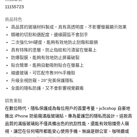
超商取貨付款
11155723
LINE Pay
商品特色
Apple Pay
高品質的玻璃材料製成，具有高透明度，不影響螢幕顯示效果
精確的切割和適配度，邊緣圓弧不會刮手
街口支付
二次強化9H硬度，能夠有效地防止刮傷和磨損
AFTEE先享後付
具有特殊的塗層，防止指紋和污漬留在螢幕上
相關說明
防爆裂膜，能夠有效地防止屏幕破裂
【關於「AFTEE先享後付」】
貼合簡單，能夠自動吸附貼合在螢幕上
ATM付款
AFTEE先享後付是「在收到商品之後才付款」的支付方式。 讓您購物簡單
縮邊玻璃，可匹配市售99%手機殼
便利好安心！
１．簡單：不需註冊會員、不需綁卡、不需儲值。
升級全視防窺，28°完美保護隱私
運送方式
２．便利：只要手機號碼，簡訊認證，即可結帳。
全面的隱私防護，又不會影響視覺觀看
３．安心：先確認商品／服務後，再付款。
全家取貨付款
每筆NT$60，滿NT$499(含以上)免運費
銷售重點
【「AFTEE先享後付」結帳流程】
１．於結帳方式選擇「AFTEE先享後付」後，將跳轉至「AFTEE先享後付」
在數位時代，隱私保護成為每位用戶的首要考量。jv3cshop 自豪地
付款後全家取貨
結帳頁面，進行簡訊認證並確認金額後，即可完成結帳。
推出 iPhone 防偷窺滿版玻璃貼，專為愛護您的隱私而設計。這款高
２．訂單成立數日內，您將收到繳費通知簡訊。
每筆NT$60，滿NT$499(含以上)免運費
３．收到繳費通知簡訊後14天內，點擊此簡訊中的連結，可透過四大超商／
品質的滿版玻璃貼不僅具備出色的抗刮性能，還能有效阻擋旁人窺
ATM／網路銀行／等多元方式進行付款，方視為交易完成。
7-11取貨付款
視，讓您在任何場所都能安心使用手機。無論是辦公室、咖啡廳或
※ 請注意：結帳手續完成當下不需立刻繳費，但若您需要取消訂單，請聯絡