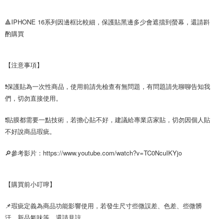
🔺IPHONE 16系列因邊框比較細，保護貼黑邊多少會遮擋到螢幕，還請斟
酌購買
【注意事項】
❗保護貼為一次性商品，使用前請先檢查有無問題，有問題請先聊聊告知我
們，切勿直接使用。
❗貼膜都需要一點技術，若擔心貼不好，建議給專業店家貼，切勿因個人貼
不好說商品瑕疵。
🔎參考影片：https://www.youtube.com/watch?v=TC0NcuIKYjo
【購買前小叮嚀】
📌瑕疵定義為商品功能影響使用，若發生尺寸些微誤差、色差、些微髒
汙、新品氣味等，還請見諒