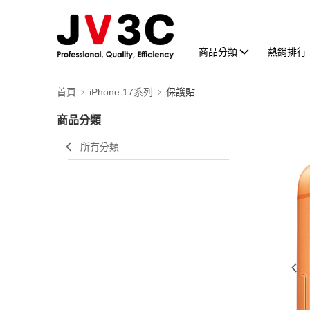
商品分類
熱銷排行
首頁
iPhone 17系列
保護貼
商品分類
所有分類