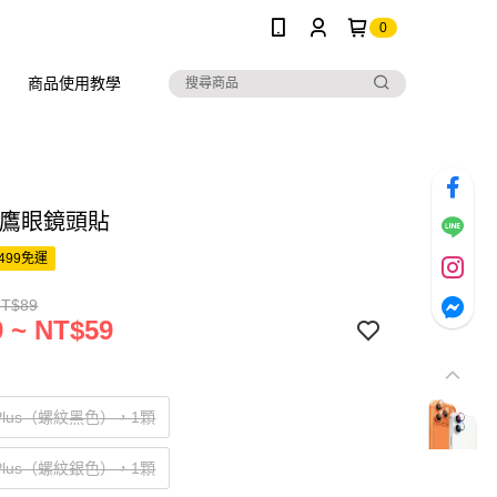
0
商品使用教學
ne 鷹眼鏡頭貼
499免運
NT$89
 ~ NT$59
4Plus（螺紋黑色），1顆
4Plus（螺紋銀色），1顆